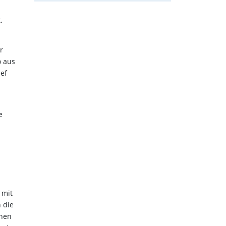
.
r
o aus
ief
e
 mit
 die
enen