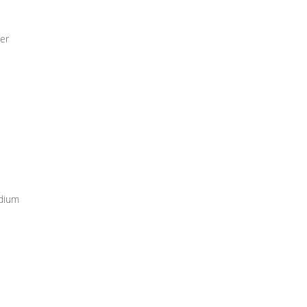
er
udium