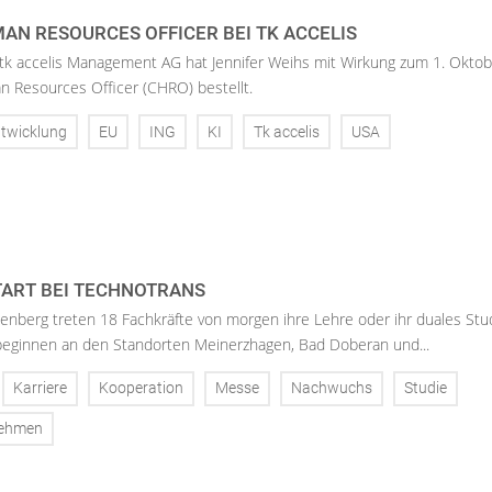
AN RESOURCES OFFICER BEI TK ACCELIS
 tk accelis Management AG hat Jennifer Weihs mit Wirkung zum 1. Oktob
n Resources Officer (CHRO) bestellt.
twicklung
EU
ING
KI
Tk accelis
USA
ART BEI TECHNOTRANS
enberg treten 18 Fachkräfte von morgen ihre Lehre oder ihr duales St
 beginnen an den Standorten Meinerzhagen, Bad Doberan und...
Karriere
Kooperation
Messe
Nachwuchs
Studie
nehmen