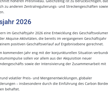
nitt höheren Preisniveau. Gleichzeitig ist zu berücksichtigen, da
ich zu anderen Zentralregulierungs- und Streckengeschäften sowie
en.
sjahr 2026
rn im Geschäftsjahr 2026 eine Entwicklung des Geschäftsvolume
r Akquise-Aktivitäten, die bereits im vergangenen Geschäftsjahr
inem positiven Geschäftsverlauf auf Ergebnisebene gerechnet.
im kommenden Jahr eng mit der konjunkturellen Situation verbund
umsimpulse sollen vor allem aus der Akquisition neuer
dengeschäfts sowie der Intensivierung der Zusammenarbeit mit
grund volatiler Preis- und Mengenentwicklungen, globaler
rderungen – insbesondere durch die Einführung des Carbon Borde
en behaftet.