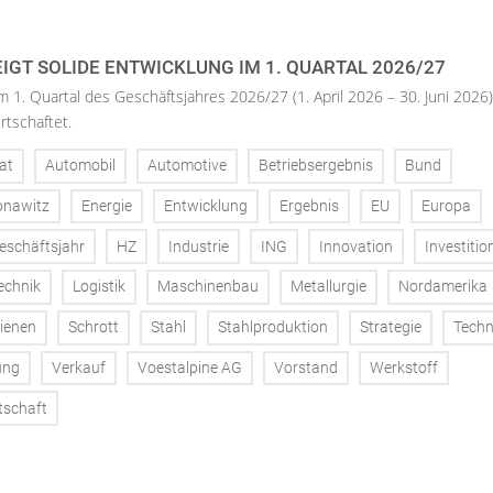
IGT SOLIDE ENTWICKLUNG IM 1. QUARTAL 2026/27
m 1. Quartal des Geschäftsjahres 2026/27 (1. April 2026 – 30. Juni 2026)
rtschaftet.
at
Automobil
Automotive
Betriebsergebnis
Bund
onawitz
Energie
Entwicklung
Ergebnis
EU
Europa
eschäftsjahr
HZ
Industrie
ING
Innovation
Investitio
echnik
Logistik
Maschinenbau
Metallurgie
Nordamerika
ienen
Schrott
Stahl
Stahlproduktion
Strategie
Techn
ung
Verkauf
Voestalpine AG
Vorstand
Werkstoff
tschaft