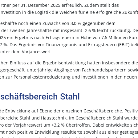
tner per 31. Dezember 2025 erfreulich. Zudem stellt das
stition in die Logistik die Weichen für eine erfolgreiche Zukunft
reshälfte noch einen Zuwachs von 3,0 % gegenüber dem
der zweiten Jahreshälfte mit insgesamt -2,6 % leicht rückläufig. De
5 ein Ergebnis nach Ertragsteuern in Höhe von 7,6 Millionen Eur
 %. Das Ergebnis vor Finanzergebnis und Ertragsteuern (EBIT) bel
 unter dem Vorjahreswert.
chen Einfluss auf die Ergebnisentwicklung hatten insbesondere die
gergeschäft, unterjährige Abgänge von Fachhandelspartnern sowi
ur Personalkostenreduzierung und Investitionen in den neuen
schäftsbereich Stahl
de Entwicklung auf Ebene der einzelnen Geschäftsbereiche. Positiv
ereiche Stahl und Haustechnik. Im Geschäftsbereich Stahl wurde
o der Vorjahreswert um +3,2 % übertroffen. Dabei entwickelte sich
amt noch positive Entwicklung resultierte sowohl aus einer gestieg