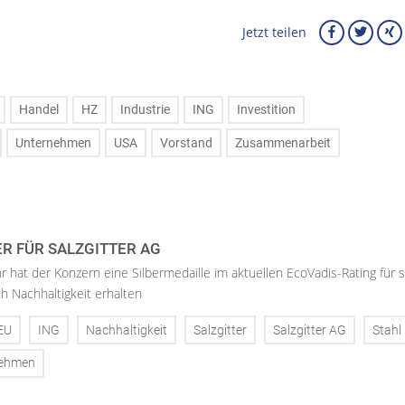
Jetzt teilen
Handel
HZ
Industrie
ING
Investition
Unternehmen
USA
Vorstand
Zusammenarbeit
ER FÜR SALZGITTER AG
hr hat der Konzern eine Silbermedaille im aktuellen EcoVadis-Rating für 
h Nachhaltigkeit erhalten
EU
ING
Nachhaltigkeit
Salzgitter
Salzgitter AG
Stahl
nehmen