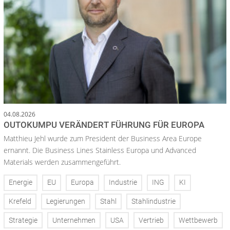
04.08.2026
OUTOKUMPU VERÄNDERT FÜHRUNG FÜR EUROPA
Matthieu Jehl wurde zum President der Business Area Europe
ernannt. Die Business Lines Stainless Europa und Advanced
Materials werden zusammengeführt.
Energie
EU
Europa
Industrie
ING
KI
Krefeld
Legierungen
Stahl
Stahlindustrie
Strategie
Unternehmen
USA
Vertrieb
Wettbewerb