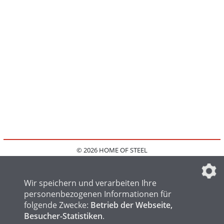
© 2026 HOME OF STEEL
HOME
KONTAKT
MEDIADATEN
DATENSCHUTZ
IMPRESSUM
FAQ
DATENSCHUTZEINSTELLUNGEN
Wir speichern und verarbeiten Ihre
personenbezogenen Informationen für
folgende Zwecke:
Betrieb der Webseite,
Besucher-Statistiken
.
HOME OF WELDING
HOME OF FOUNDRY