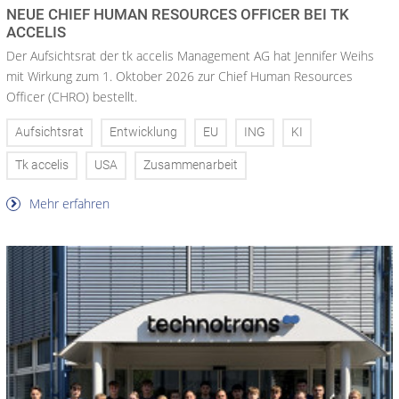
NEUE CHIEF HUMAN RESOURCES OFFICER BEI TK
ACCELIS
Der Aufsichtsrat der tk accelis Management AG hat Jennifer Weihs
mit Wirkung zum 1. Oktober 2026 zur Chief Human Resources
Officer (CHRO) bestellt.
Aufsichtsrat
Entwicklung
EU
ING
KI
Tk accelis
USA
Zusammenarbeit
Mehr erfahren