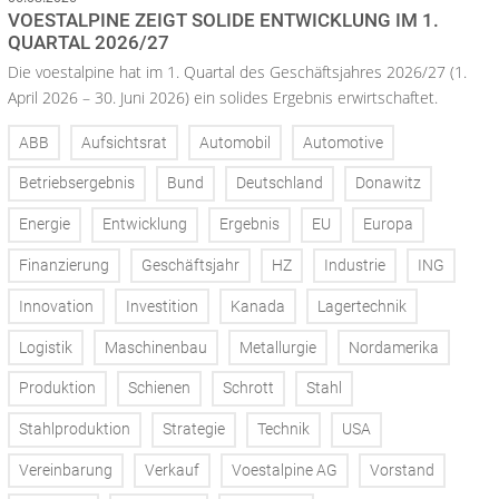
VOESTALPINE ZEIGT SOLIDE ENTWICKLUNG IM 1.
QUARTAL 2026/27
Die voestalpine hat im 1. Quartal des Geschäftsjahres 2026/27 (1.
April 2026 – 30. Juni 2026) ein solides Ergebnis erwirtschaftet.
ABB
Aufsichtsrat
Automobil
Automotive
Betriebsergebnis
Bund
Deutschland
Donawitz
Energie
Entwicklung
Ergebnis
EU
Europa
Finanzierung
Geschäftsjahr
HZ
Industrie
ING
Innovation
Investition
Kanada
Lagertechnik
Logistik
Maschinenbau
Metallurgie
Nordamerika
Produktion
Schienen
Schrott
Stahl
Stahlproduktion
Strategie
Technik
USA
Vereinbarung
Verkauf
Voestalpine AG
Vorstand