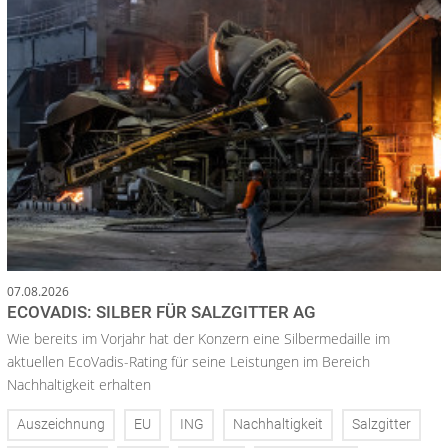
07.08.2026
ECOVADIS: SILBER FÜR SALZGITTER AG
Wie bereits im Vorjahr hat der Konzern eine Silbermedaille im
aktuellen EcoVadis-Rating für seine Leistungen im Bereich
Nachhaltigkeit erhalten
Auszeichnung
EU
ING
Nachhaltigkeit
Salzgitter