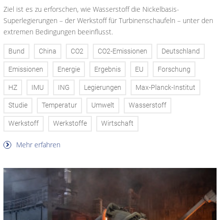
Ziel ist es zu erforschen, wie Wasserstoff die Nickelbasis-
Superlegierungen – der Werkstoff für Turbinenschaufeln – unter den
extremen Bedingungen beeinflusst.
Bund
China
CO2
CO2-Emissionen
Deutschland
Emissionen
Energie
Ergebnis
EU
Forschung
HZ
IMU
ING
Legierungen
Max-Planck-Institut
Studie
Temperatur
Umwelt
Wasserstoff
Werkstoff
Werkstoffe
Wirtschaft
Mehr erfahren