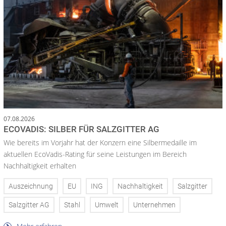
07.08.2026
ECOVADIS: SILBER FÜR SALZGITTER AG
Wie bereits im Vorjahr hat der Konzern eine Silbermedaille im
aktuellen EcoVadis-Rating für seine Leistungen im Bereich
Nachhaltigkeit erhalten
Auszeichnung
EU
ING
Nachhaltigkeit
Salzgitter
Salzgitter AG
Stahl
Umwelt
Unternehmen