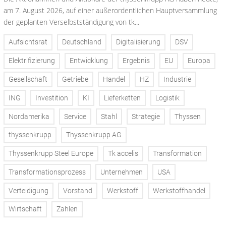
am 7. August 2026, auf einer außerordentlichen Hauptversammlung
der geplanten Verselbstständigung von tk...
Aufsichtsrat
Deutschland
Digitalisierung
DSV
Elektrifizierung
Entwicklung
Ergebnis
EU
Europa
Gesellschaft
Getriebe
Handel
HZ
Industrie
ING
Investition
KI
Lieferketten
Logistik
Nordamerika
Service
Stahl
Strategie
Thyssen
thyssenkrupp
Thyssenkrupp AG
Thyssenkrupp Steel Europe
Tk accelis
Transformation
Transformationsprozess
Unternehmen
USA
Verteidigung
Vorstand
Werkstoff
Werkstoffhandel
Wirtschaft
Zahlen