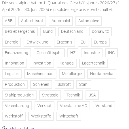
Die voestalpine hat im 1. Quartal des Geschäftsjahres 2026/27 (1.
April 2026 – 30. Juni 2026) ein solides Ergebnis erwirtschaftet.
ABB
Aufsichtsrat
Automobil
Automotive
Betriebsergebnis
Bund
Deutschland
Donawitz
Energie
Entwicklung
Ergebnis
EU
Europa
Finanzierung
Geschäftsjahr
HZ
Industrie
ING
Innovation
Investition
Kanada
Lagertechnik
Logistik
Maschinenbau
Metallurgie
Nordamerika
Produktion
Schienen
Schrott
Stahl
Stahlproduktion
Strategie
Technik
USA
Vereinbarung
Verkauf
Voestalpine AG
Vorstand
Werkstoff
Werkstoffe
Wirtschaft
Mehr erfahren