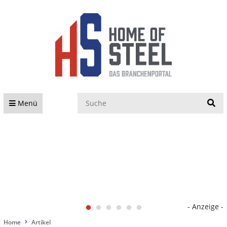
S
Menü
- Anzeige -
Home
Artikel