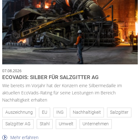
07.08.2026
ECOVADIS: SILBER FÜR SALZGITTER AG
Wie bereits im Vorjahr hat der Konzern eine Silbermedaille im
aktuellen EcoVadis-Rating für seine Leistungen im Bereich
Nachhaltigkeit erhalten
Auszeichnung
EU
ING
Nachhaltigkeit
Salzgitter
Salzgitter AG
Stahl
Umwelt
Unternehmen
Mehr erfahren