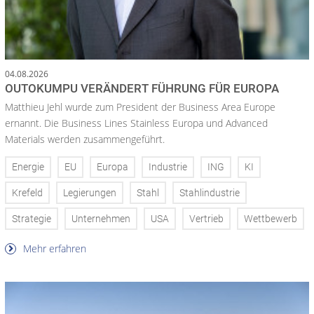
04.08.2026
OUTOKUMPU VERÄNDERT FÜHRUNG FÜR EUROPA
Matthieu Jehl wurde zum President der Business Area Europe
ernannt. Die Business Lines Stainless Europa und Advanced
Materials werden zusammengeführt.
Energie
EU
Europa
Industrie
ING
KI
Krefeld
Legierungen
Stahl
Stahlindustrie
Strategie
Unternehmen
USA
Vertrieb
Wettbewerb
Mehr erfahren