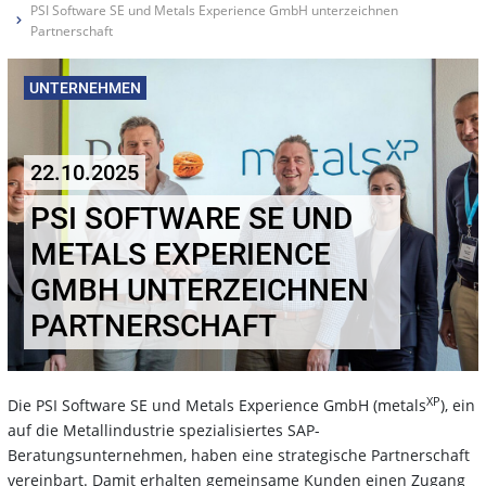
PSI Software SE und Metals Experience GmbH unterzeichnen
Partnerschaft
UNTERNEHMEN
22.10.2025
PSI SOFTWARE SE UND
METALS EXPERIENCE
GMBH UNTERZEICHNEN
PARTNERSCHAFT
XP
Die PSI Software SE und Metals Experience GmbH (metals
), ein
auf die Metallindustrie spezialisiertes SAP-
Beratungsunternehmen, haben eine strategische Partnerschaft
vereinbart. Damit erhalten gemeinsame Kunden einen Zugang