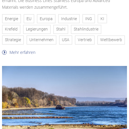
ernannt. Die Business Lines Stainless Europa und Advanced
Materials werden zusammengeführt.
Energie
EU
Europa
Industrie
ING
KI
Krefeld
Legierungen
Stahl
Stahlindustrie
Strategie
Unternehmen
USA
Vertrieb
Wettbewerb
Mehr erfahren