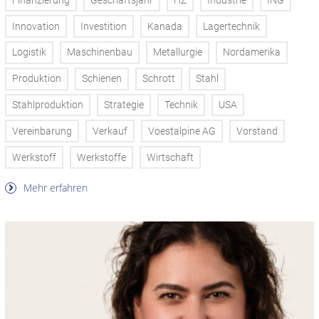
Finanzierung
Geschäftsjahr
HZ
Industrie
ING
Innovation
Investition
Kanada
Lagertechnik
Logistik
Maschinenbau
Metallurgie
Nordamerika
Produktion
Schienen
Schrott
Stahl
Stahlproduktion
Strategie
Technik
USA
Vereinbarung
Verkauf
Voestalpine AG
Vorstand
Werkstoff
Werkstoffe
Wirtschaft
Mehr erfahren