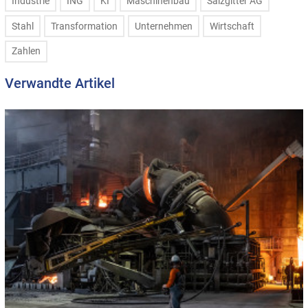
Industrie
ING
KI
Maschinenbau
Salzgitter AG
Stahl
Transformation
Unternehmen
Wirtschaft
Zahlen
Verwandte Artikel