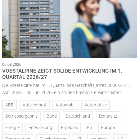
06.08.2026
VOESTALPINE ZEIGT SOLIDE ENTWICKLUNG IM 1.
QUARTAL 2026/27
Die voestalpine hat im 1. Quartal des Geschäftsjahres 2026/27 (1.
April 2026 – 30. Juni 2026) ein solides Ergebnis erwirtschaftet.
ABB
Aufsichtsrat
Automobil
Automotive
Betriebsergebnis
Bund
Deutschland
Donawitz
Energie
Entwicklung
Ergebnis
EU
Europa