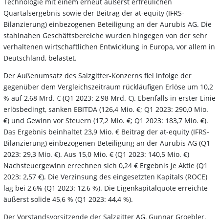
Technologie mit einem erneut äußerst erfreulichen
Quartalsergebnis sowie der Beitrag der at-equity (IFRS-
Bilanzierung) einbezogenen Beteiligung an der Aurubis AG. Die
stahlnahen Geschäftsbereiche wurden hingegen von der sehr
verhaltenen wirtschaftlichen Entwicklung in Europa, vor allem in
Deutschland, belastet.
Der Außenumsatz des Salzgitter-Konzerns fiel infolge der
gegenüber dem Vergleichszeitraum rückläufigen Erlöse um 10,2
% auf 2,68 Mrd. € (Q1 2023: 2,98 Mrd. €). Ebenfalls in erster Linie
erlösbedingt, sanken EBITDA (126,4 Mio. €; Q1 2023: 290,0 Mio.
€) und Gewinn vor Steuern (17,2 Mio. €; Q1 2023: 183,7 Mio. €).
Das Ergebnis beinhaltet 23,9 Mio. € Beitrag der at-equity (IFRS-
Bilanzierung) einbezogenen Beteiligung an der Aurubis AG (Q1
2023: 29,3 Mio. €). Aus 15,0 Mio. € (Q1 2023: 140,5 Mio. €)
Nachsteuergewinn errechnen sich 0,24 € Ergebnis je Aktie (Q1
2023: 2,57 €). Die Verzinsung des eingesetzten Kapitals (ROCE)
lag bei 2,6% (Q1 2023: 12,6 %). Die Eigenkapitalquote erreichte
äußerst solide 45,6 % (Q1 2023: 44,4 %).
Der Vorstandsvorsitzende der Salzgitter AG, Gunnar Groebler,