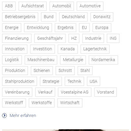
ABB
Aufsichtsrat
Automobil
Automotive
Betriebsergebnis
Bund
Deutschland
Donawitz
Energie
Entwicklung
Ergebnis
EU
Europa
Finanzierung
Geschäftsjahr
HZ
Industrie
ING
Innovation
Investition
Kanada
Lagertechnik
Logistik
Maschinenbau
Metallurgie
Nordamerika
Produktion
Schienen
Schrott
Stahl
Stahlproduktion
Strategie
Technik
USA
Vereinbarung
Verkauf
Voestalpine AG
Vorstand
Werkstoff
Werkstoffe
Wirtschaft
Mehr erfahren