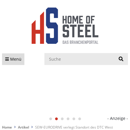
S
Menü
- Anzeige -
Home
Artikel
SEW-EURODRIVE verlegt Standort des DTC West