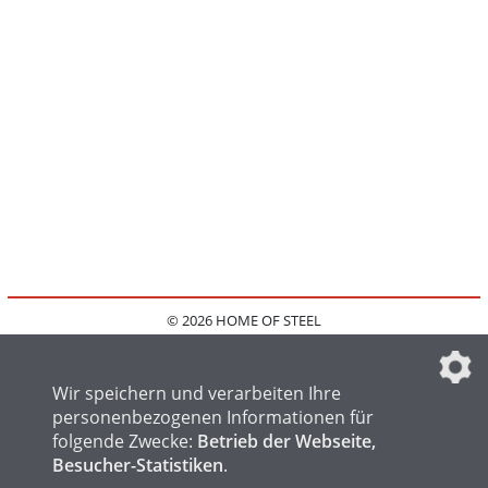
© 2026 HOME OF STEEL
HOME
KONTAKT
MEDIADATEN
DATENSCHUTZ
IMPRESSUM
FAQ
DATENSCHUTZEINSTELLUNGEN
Wir speichern und verarbeiten Ihre
personenbezogenen Informationen für
folgende Zwecke:
Betrieb der Webseite,
Besucher-Statistiken
.
HOME OF WELDING
HOME OF FOUNDRY