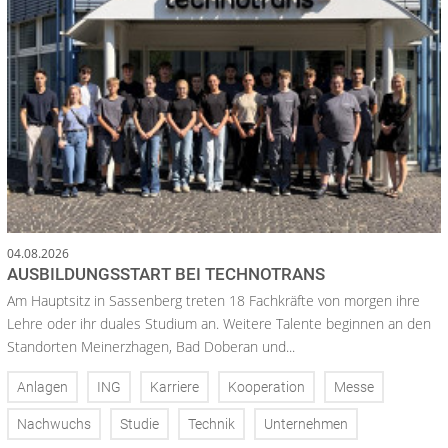
04.08.2026
AUSBILDUNGSSTART BEI TECHNOTRANS
Am Hauptsitz in Sassenberg treten 18 Fachkräfte von morgen ihre
Lehre oder ihr duales Studium an. Weitere Talente beginnen an den
Standorten Meinerzhagen, Bad Doberan und...
Anlagen
ING
Karriere
Kooperation
Messe
Nachwuchs
Studie
Technik
Unternehmen