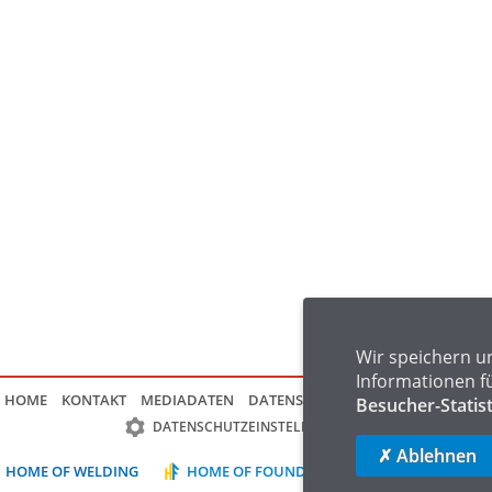
Wir speichern u
Informationen f
HOME
KONTAKT
MEDIADATEN
DATENSCHUTZ
IMPRESSUM
FAQ
Besucher-Statis
DATENSCHUTZEINSTELLUNGEN
✗ Ablehnen
HOME OF WELDING
HOME OF FOUNDRY
HOME OF LOGIST