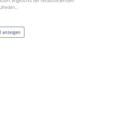
ossen. Angesichts der herausfordernden
frieden...
el anzeigen