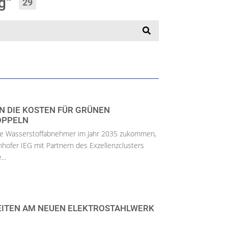
ug“
29
N DIE KOSTEN FÜR GRÜNEN
OPPELN
he Wasserstoffabnehmer im Jahr 2035 zukommen,
nhofer IEG mit Partnern des Exzellenzclusters
..
EITEN AM NEUEN ELEKTROSTAHLWERK