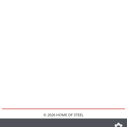
© 2026 HOME OF STEEL
HOME
KONTAKT
MEDIADATEN
DATENSCHUTZ
IMPRESSUM