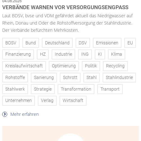
04.08.2026
VERBÄNDE WARNEN VOR VERSORGUNGSENGPASS
Laut BDSV, bvse und VDM gefährdet aktuell das Niedrigwasser auf
Rhein, Donau und Oder die Rohstoffversorgung der Stahlindustrie.
Der Verbände befürchten Mehrkosten.
BDSV
Bund
Deutschland
DSV
Emissionen
EU
Finanzierung
HZ
Industrie
ING
KI
Klima
Kreislaufwirtschaft
Optimierung
Politik
Recycling
Rohstoffe
Sanierung
Schrott
Stahl
Stahlindustrie
Stahlwerk
Strategie
Transformation
Transport
Unternehmen
Verlag
Wirtschaft
Mehr erfahren