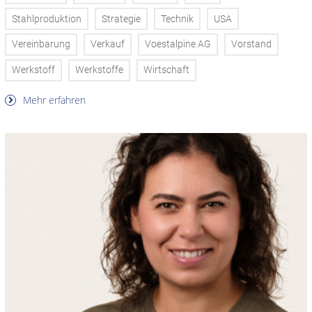
Stahlproduktion
Strategie
Technik
USA
Vereinbarung
Verkauf
Voestalpine AG
Vorstand
Werkstoff
Werkstoffe
Wirtschaft
Mehr erfahren