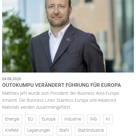
04.08.2026
OUTOKUMPU VERÄNDERT FÜHRUNG FÜR EUROPA
Matthieu Jehl wurde zum President der Business Area Europe
ernannt. Die Business Lines Stainless Europa und Advanced
Materials werden zusammengeführt.
Energie
EU
Europa
Industrie
ING
KI
Krefeld
Legierungen
Stahl
Stahlindustrie