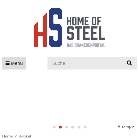
S
Menü
- Anzeige -
Home
Artikel