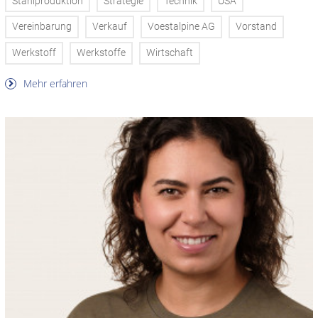
Stahlproduktion
Strategie
Technik
USA
Vereinbarung
Verkauf
Voestalpine AG
Vorstand
Werkstoff
Werkstoffe
Wirtschaft
Mehr erfahren