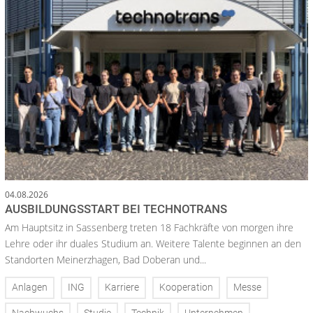
04.08.2026
AUSBILDUNGSSTART BEI TECHNOTRANS
Am Hauptsitz in Sassenberg treten 18 Fachkräfte von morgen ihre
Lehre oder ihr duales Studium an. Weitere Talente beginnen an den
Standorten Meinerzhagen, Bad Doberan und...
Anlagen
ING
Karriere
Kooperation
Messe