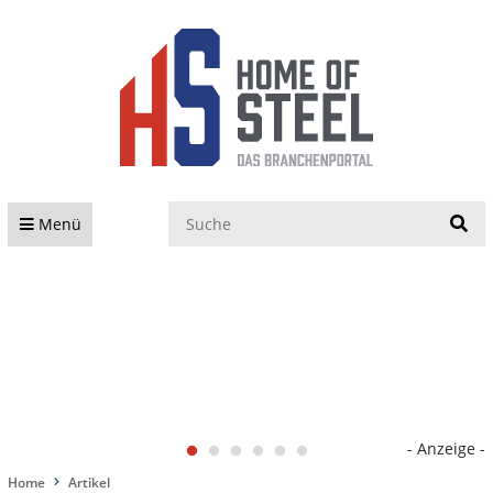
S
Menü
- Anzeige -
Home
Artikel