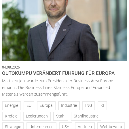
04.08.2026
OUTOKUMPU VERÄNDERT FÜHRUNG FÜR EUROPA
Matthieu Jehl wurde zum President der Business Area Europe
ernannt. Die Business Lines Stainless Europa und Advanced
Materials werden zusammengeführt.
Energie
EU
Europa
Industrie
ING
KI
Krefeld
Legierungen
Stahl
Stahlindustrie
Strategie
Unternehmen
USA
Vertrieb
Wettbewerb