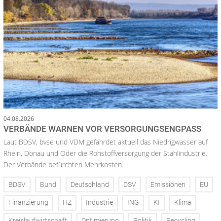
04.08.2026
VERBÄNDE WARNEN VOR VERSORGUNGSENGPASS
Laut BDSV, bvse und VDM gefährdet aktuell das Niedrigwasser auf
Rhein, Donau und Oder die Rohstoffversorgung der Stahlindustrie.
Der Verbände befürchten Mehrkosten.
BDSV
Bund
Deutschland
DSV
Emissionen
EU
Finanzierung
HZ
Industrie
ING
KI
Klima
Kreislaufwirtschaft
Optimierung
Politik
Recycling