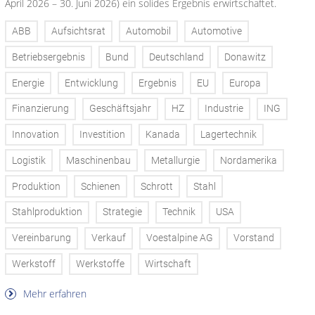
April 2026 – 30. Juni 2026) ein solides Ergebnis erwirtschaftet.
ABB
Aufsichtsrat
Automobil
Automotive
Betriebsergebnis
Bund
Deutschland
Donawitz
Energie
Entwicklung
Ergebnis
EU
Europa
Finanzierung
Geschäftsjahr
HZ
Industrie
ING
Innovation
Investition
Kanada
Lagertechnik
Logistik
Maschinenbau
Metallurgie
Nordamerika
Produktion
Schienen
Schrott
Stahl
Stahlproduktion
Strategie
Technik
USA
Vereinbarung
Verkauf
Voestalpine AG
Vorstand
Werkstoff
Werkstoffe
Wirtschaft
Mehr erfahren