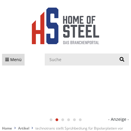
S
Menü
- Anzeige -
Home
Artikel
technotrans stellt Sprühbeölung für Bipolarplatten vor