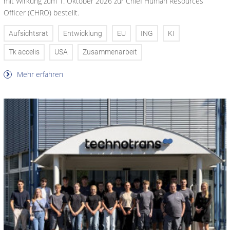
mit Wirkung zum 1. Oktober 2026 zur Chief Human Resources
Officer (CHRO) bestellt.
Aufsichtsrat
Entwicklung
EU
ING
KI
Tk accelis
USA
Zusammenarbeit
Mehr erfahren