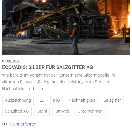
07.08.2026
ECOVADIS: SILBER FÜR SALZGITTER AG
Wie bereits im Vorjahr hat der Konzern eine Silbermedaille im
aktuellen EcoVadis-Rating für seine Leistungen im Bereich
Nachhaltigkeit erhalten
Auszeichnung
EU
ING
Nachhaltigkeit
Salzgitter
Salzgitter AG
Stahl
Umwelt
Unternehmen
Mehr erfahren