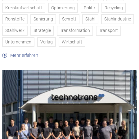
Kreislaufwirtschaft
Optimierung
Politik
Recycling
Rohstoffe
Sanierung
Schrott
Stahl
Stahlindustrie
Stahlwerk
Strategie
Transformation
Transport
Unternehmen
Verlag
Wirtschaft
Mehr erfahren