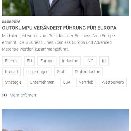
04.08.2026
OUTOKUMPU VERÄNDERT FÜHRUNG FÜR EUROPA
Matthieu Jehl wurde zum President der Business Area Europe
ernannt. Die Business Lines Stainless Europa und Advanced
Materials werden zusammengeführt.
Energie
EU
Europa
Industrie
ING
KI
Krefeld
Legierungen
Stahl
Stahlindustrie
Strategie
Unternehmen
USA
Vertrieb
Wettbewerb
Mehr erfahren