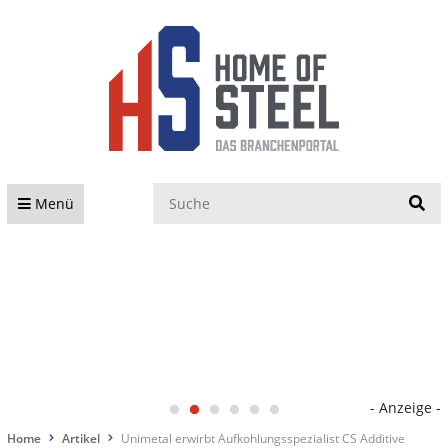
S
Menü
- Anzeige -
Home
Artikel
Unimetal erwirbt Aufkohlungsspezialist CS Additive