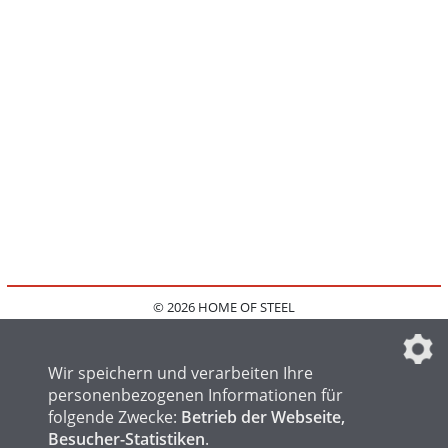
© 2026 HOME OF STEEL
HOME
KONTAKT
MEDIADATEN
DATENSCHUTZ
IMPRESSUM
FAQ
DATENSCHUTZEINSTELLUNGEN
Wir speichern und verarbeiten Ihre
personenbezogenen Informationen für
folgende Zwecke:
Betrieb der Webseite,
Besucher-Statistiken
.