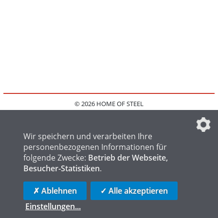
© 2026 HOME OF STEEL
HOME
KONTAKT
MEDIADATEN
DATENSCHUTZ
IMPRESSUM
FAQ
DATENSCHUTZEINSTELLUNGEN
Wir speichern und verarbeiten Ihre
personenbezogenen Informationen für
folgende Zwecke:
Betrieb der Webseite,
Besucher-Statistiken
.
HOME OF WELDING
HOME OF FOUNDRY
HOME OF LOGISTICS
✗ Ablehnen
✓ Alle akzeptieren
Einstellungen
...
die profilschmiede - Internetagentur