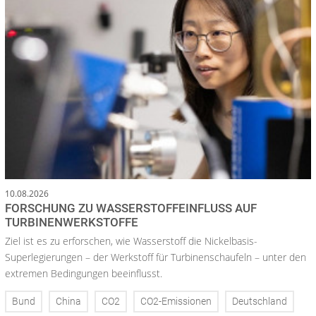
10.08.2026
FORSCHUNG ZU WASSERSTOFFEINFLUSS AUF
TURBINENWERKSTOFFE
Ziel ist es zu erforschen, wie Wasserstoff die Nickelbasis-
Superlegierungen – der Werkstoff für Turbinenschaufeln – unter den
extremen Bedingungen beeinflusst.
Bund
China
CO2
CO2-Emissionen
Deutschland