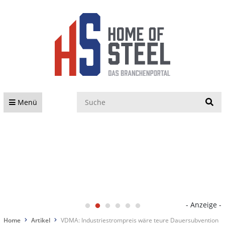
S
Menü
- Anzeige -
Home
Artikel
VDMA: Industriestrompreis wäre teure Dauersubvention