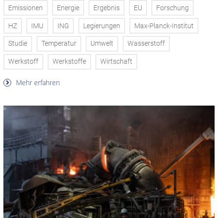
Emissionen
Energie
Ergebnis
EU
Forschung
HZ
IMU
ING
Legierungen
Max-Planck-Institut
Studie
Temperatur
Umwelt
Wasserstoff
Werkstoff
Werkstoffe
Wirtschaft
Mehr erfahren