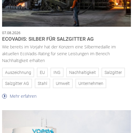
07.08.2026
ECOVADIS: SILBER FÜR SALZGITTER AG
Wie bereits im Vorjahr hat der Konzern eine Silbermedaille im
aktuellen EcoVadis-Rating für seine Leistungen im Bereich
Nachhaltigkeit erhalten
Auszeichnung
EU
ING
Nachhaltigkeit
Salzgitter
Salzgitter AG
Stahl
Umwelt
Unternehmen
Mehr erfahren