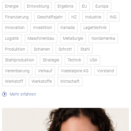
Energie
Entwicklung
Ergebnis
EU
Europa
Finanzierung
Geschäftsjahr
HZ
Industrie
ING
Innovation
Investition
Kanada
Lagertechnik
Logistik
Maschinenbau
Metallurgie
Nordamerika
Produktion
Schienen
Schrott
Stahl
Stahlproduktion
Strategie
Technik
USA
Vereinbarung
Verkauf
Voestalpine AG
Vorstand
Werkstoff
Werkstoffe
Wirtschaft
Mehr erfahren