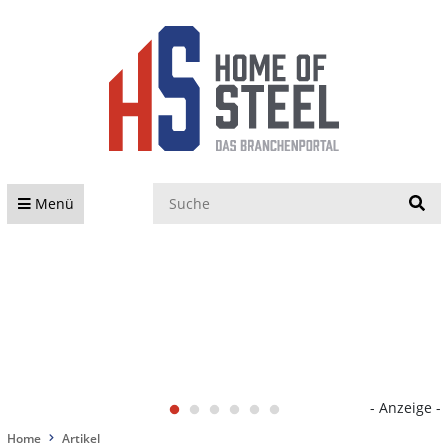
S
Menü
- Anzeige -
Home
Artikel