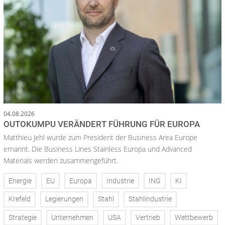
04.08.2026
OUTOKUMPU VERÄNDERT FÜHRUNG FÜR EUROPA
Matthieu Jehl wurde zum President der Business Area Europe
ernannt. Die Business Lines Stainless Europa und Advanced
Materials werden zusammengeführt.
Energie
EU
Europa
Industrie
ING
KI
Krefeld
Legierungen
Stahl
Stahlindustrie
Strategie
Unternehmen
USA
Vertrieb
Wettbewerb