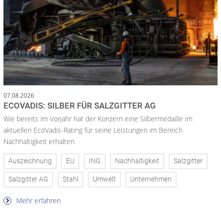
07.08.2026
ECOVADIS: SILBER FÜR SALZGITTER AG
Wie bereits im Vorjahr hat der Konzern eine Silbermedaille im
aktuellen EcoVadis-Rating für seine Leistungen im Bereich
Nachhaltigkeit erhalten
Auszeichnung
EU
ING
Nachhaltigkeit
Salzgitter
Salzgitter AG
Stahl
Umwelt
Unternehmen
Mehr erfahren