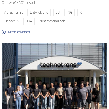
Officer (CHRO) bestellt.
Aufsichtsrat
Entwicklung
EU
ING
KI
Tk accelis
USA
Zusammenarbeit
Mehr erfahren