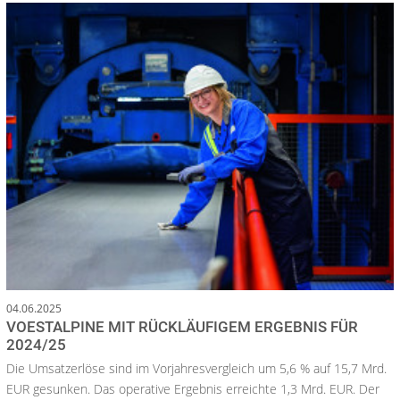
04.06.2025
VOESTALPINE MIT RÜCKLÄUFIGEM ERGEBNIS FÜR
2024/25
Die Umsatzerlöse sind im Vorjahresvergleich um 5,6 % auf 15,7 Mrd.
EUR gesunken. Das operative Ergebnis erreichte 1,3 Mrd. EUR. Der