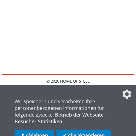
© 2026 HOME OF STEEL
HOME
KONTAKT
MEDIADATEN
DATENSCHUTZ
IMPRESSUM
FAQ
DATENSCHUTZEINSTELLUNGEN
Wir speichern und verarbeiten Ihre
personenbezogenen Informationen für
folgende Zwecke:
Betrieb der Webseite,
Besucher-Statistiken
.
HOME OF WELDING
HOME OF FOUNDRY
HOME OF LOGISTICS
✗ Ablehnen
✓ Alle akzeptieren