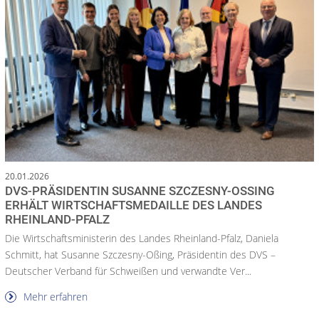
20.01.2026
DVS-PRÄSIDENTIN SUSANNE SZCZESNY-OSSING E
RHÄLT WIRTSCHAFTSMEDAILLE DES LANDES R
HEINLAND-PFALZ
Die Wirtschaftsministerin des Landes Rheinland-Pfalz, Daniela
Schmitt, hat Susanne Szczesny-Oßing, Präsidentin des DVS –
Deutscher Verband für Schweißen und verwandte Ver...
Mehr erfahren