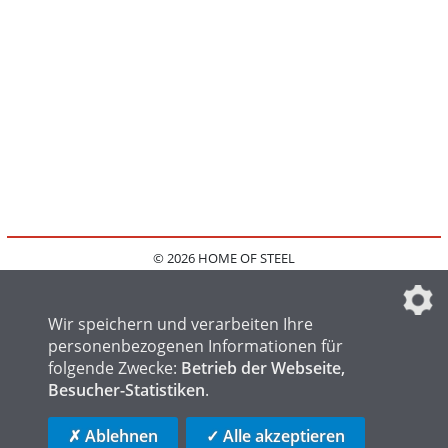
© 2026 HOME OF STEEL
HOME
KONTAKT
MEDIADATEN
DATENSCHUTZ
IMPRESSUM
FAQ
DATENSCHUTZEINSTELLUNGEN
Wir speichern und verarbeiten Ihre
personenbezogenen Informationen für
folgende Zwecke:
Betrieb der Webseite,
Besucher-Statistiken
.
HOME OF WELDING
HOME OF FOUNDRY
HOME OF LOGISTICS
✗ Ablehnen
✓ Alle akzeptieren