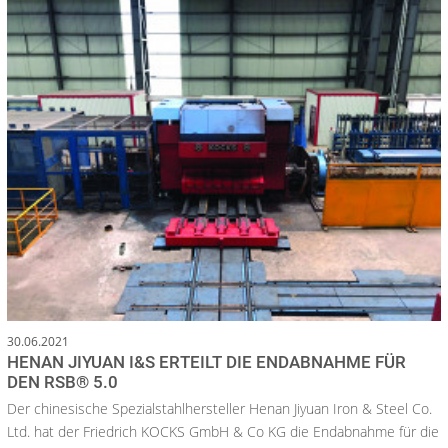
30.06.2021
HENAN JIYUAN I&S ERTEILT DIE ENDABNAHME FÜR
DEN RSB® 5.0
Der chinesische Spezialstahlhersteller Henan Jiyuan Iron & Steel Co.
Ltd. hat der Friedrich KOCKS GmbH & Co KG die Endabnahme für die