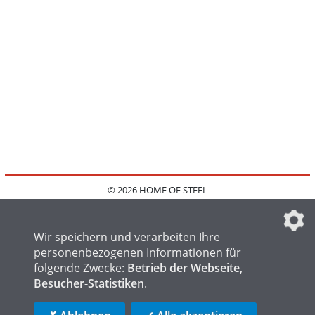
© 2026 HOME OF STEEL
HOME
KONTAKT
MEDIADATEN
DATENSCHUTZ
IMPRESSUM
FAQ
DATENSCHUTZEINSTELLUNGEN
Wir speichern und verarbeiten Ihre
personenbezogenen Informationen für
folgende Zwecke:
Betrieb der Webseite,
Besucher-Statistiken
.
HOME OF WELDING
HOME OF FOUNDRY
HOME OF LOGISTICS