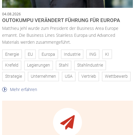
04.08.2026
OUTOKUMPU VERÄNDERT FÜHRUNG FÜR EUROPA
Matthieu Jehl wurde zum President der Business Area Europe
ernannt. Die Business Lines Stainless Europa und Advanced
Materials werden zusammengeführt.
Energie
EU
Europa
Industrie
ING
KI
Krefeld
Legierungen
Stahl
Stahlindustrie
Strategie
Unternehmen
USA
Vertrieb
Wettbewerb
Mehr erfahren