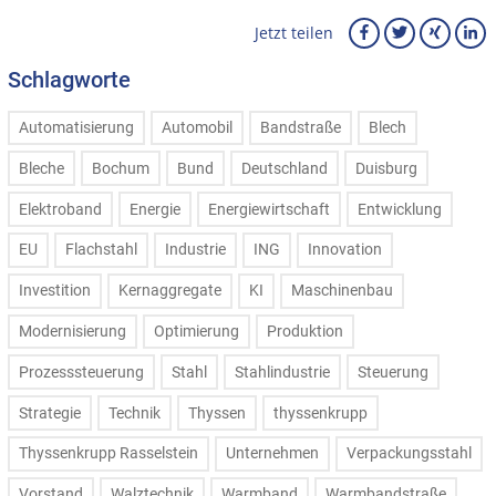
Jetzt teilen
Schlagworte
Automatisierung
Automobil
Bandstraße
Blech
Bleche
Bochum
Bund
Deutschland
Duisburg
Elektroband
Energie
Energiewirtschaft
Entwicklung
EU
Flachstahl
Industrie
ING
Innovation
Investition
Kernaggregate
KI
Maschinenbau
Modernisierung
Optimierung
Produktion
Prozesssteuerung
Stahl
Stahlindustrie
Steuerung
Strategie
Technik
Thyssen
thyssenkrupp
Thyssenkrupp Rasselstein
Unternehmen
Verpackungsstahl
Vorstand
Walztechnik
Warmband
Warmbandstraße