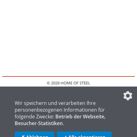
© 2026 HOME OF STEEL
HOME
KONTAKT
MEDIADATEN
DATENSCHUTZ
IMPRESSUM
FAQ
DATENSCHUTZEINSTELLUNGEN
Wir speichern und verarbeiten Ihre
personenbezogenen Informationen für
folgende Zwecke:
Betrieb der Webseite,
Besucher-Statistiken
.
HOME OF WELDING
HOME OF FOUNDRY
HOME OF LOGISTICS