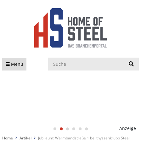
S
Menü
- Anzeige -
Home
Artikel
Jubiläum: Warmbandstraße 1 bei thyssenkrupp Steel