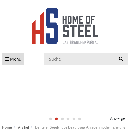
S
Menü
- Anzeige -
Home
Artikel
Benteler Steel/Tube beauftragt Anlagenmodernisierung