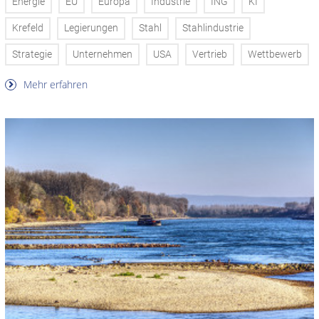
Energie
EU
Europa
Industrie
ING
KI
Krefeld
Legierungen
Stahl
Stahlindustrie
Strategie
Unternehmen
USA
Vertrieb
Wettbewerb
Mehr erfahren