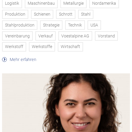
Logistik
Maschinenbau
Metallurgie
Nordamerika
Produktion
Schienen
Schrott
Stahl
Stahlproduktion
Strategie
Technik
USA
Vereinbarung
Verkauf
Voestalpine AG
Vorstand
Werkstoff
Werkstoffe
Wirtschaft
Mehr erfahren