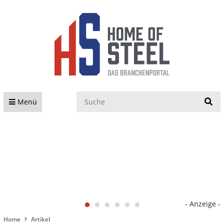
S
Menü
- Anzeige -
Home
Artikel