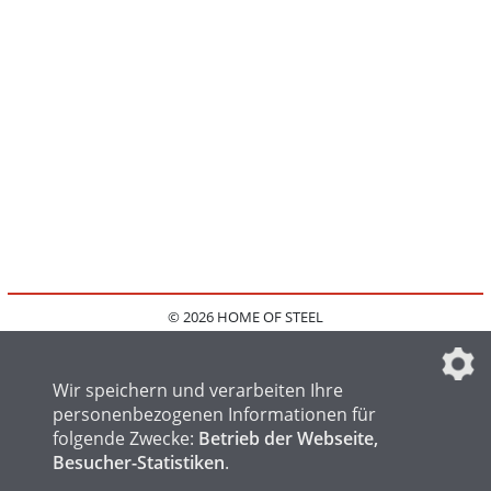
© 2026 HOME OF STEEL
HOME
KONTAKT
MEDIADATEN
DATENSCHUTZ
IMPRESSUM
FAQ
DATENSCHUTZEINSTELLUNGEN
Wir speichern und verarbeiten Ihre
personenbezogenen Informationen für
folgende Zwecke:
Betrieb der Webseite,
Besucher-Statistiken
.
HOME OF WELDING
HOME OF FOUNDRY