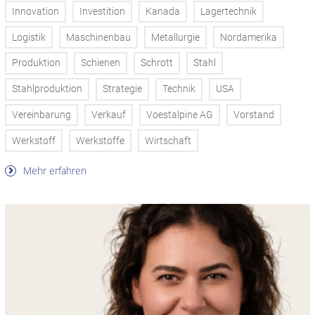
Innovation
Investition
Kanada
Lagertechnik
Logistik
Maschinenbau
Metallurgie
Nordamerika
Produktion
Schienen
Schrott
Stahl
Stahlproduktion
Strategie
Technik
USA
Vereinbarung
Verkauf
Voestalpine AG
Vorstand
Werkstoff
Werkstoffe
Wirtschaft
Mehr erfahren