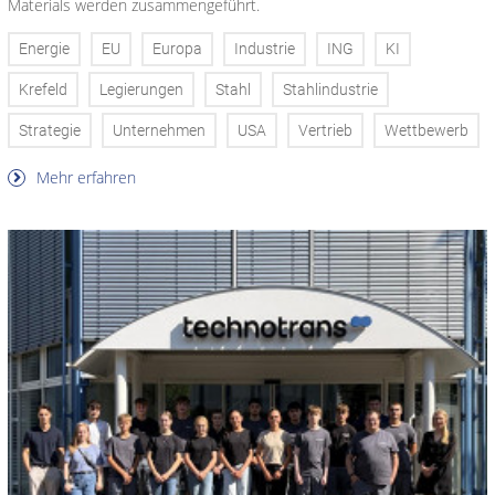
Materials werden zusammengeführt.
Energie
EU
Europa
Industrie
ING
KI
Krefeld
Legierungen
Stahl
Stahlindustrie
Strategie
Unternehmen
USA
Vertrieb
Wettbewerb
Mehr erfahren