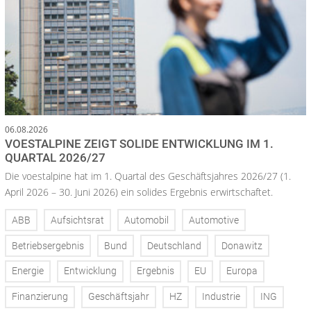
06.08.2026
VOESTALPINE ZEIGT SOLIDE ENTWICKLUNG IM 1.
QUARTAL 2026/27
Die voestalpine hat im 1. Quartal des Geschäftsjahres 2026/27 (1.
April 2026 – 30. Juni 2026) ein solides Ergebnis erwirtschaftet.
ABB
Aufsichtsrat
Automobil
Automotive
Betriebsergebnis
Bund
Deutschland
Donawitz
Energie
Entwicklung
Ergebnis
EU
Europa
Finanzierung
Geschäftsjahr
HZ
Industrie
ING