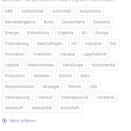
ABB
Aufsichtsrat
Automobil
Automotive
Betriebsergebnis
Bund
Deutschland
Donawitz
Energie
Entwicklung
Ergebnis
EU
Europa
Finanzierung
Geschäftsjahr
HZ
Industrie
ING
Innovation
Investition
Kanada
Lagertechnik
Logistik
Maschinenbau
Metallurgie
Nordamerika
Produktion
Schienen
Schrott
Stahl
Stahlproduktion
Strategie
Technik
USA
Vereinbarung
Verkauf
Voestalpine AG
Vorstand
Werkstoff
Werkstoffe
Wirtschaft
Mehr erfahren