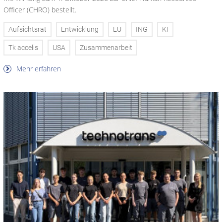
Officer (CHRO) bestellt.
Aufsichtsrat
Entwicklung
EU
ING
KI
Tk accelis
USA
Zusammenarbeit
Mehr erfahren