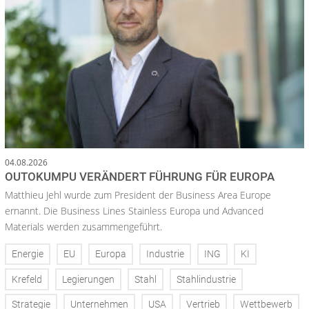
04.08.2026
OUTOKUMPU VERÄNDERT FÜHRUNG FÜR EUROPA
Matthieu Jehl wurde zum President der Business Area Europe
ernannt. Die Business Lines Stainless Europa und Advanced
Materials werden zusammengeführt.
Energie
EU
Europa
Industrie
ING
KI
Krefeld
Legierungen
Stahl
Stahlindustrie
Strategie
Unternehmen
USA
Vertrieb
Wettbewerb