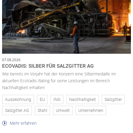
07.08.2026
ECOVADIS: SILBER FÜR SALZGITTER AG
Wie bereits im Vorjahr hat der Konzern eine Silbermedaille im
aktuellen EcoVadis-Rating für seine Leistungen im Bereich
Nachhaltigkeit erhalten
Auszeichnung
EU
ING
Nachhaltigkeit
Salzgitter
Salzgitter AG
Stahl
Umwelt
Unternehmen
Mehr erfahren