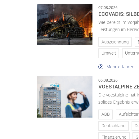
07.08.2026
ECOVADIS: SILB
Wie bereits im Vorja
Leistungen im Bereic
Auszeichnung
Umwelt
Unter
Mehr erfahren
06.08.2026
VOESTALPINE ZE
Die voestalpine hat i
solides Ergebnis erwi
ABB
Aufsichtsr
Deutschland
D
Finanzierung
G