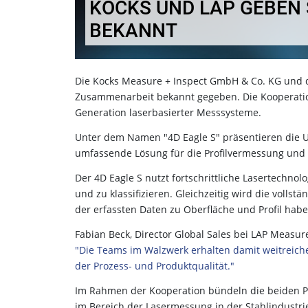
KOCKS UND LAP GEBEN 
BEKANNT
Die Kocks Measure + Inspect GmbH & Co. KG und
Zusammenarbeit bekannt gegeben. Die Kooperati
Generation laserbasierter Messsysteme.
Unter dem Namen "4D Eagle S" präsentieren die 
umfassende Lösung für die Profilvermessung und 
Der 4D Eagle S nutzt fortschrittliche Lasertechno
und zu klassifizieren. Gleichzeitig wird die volls
der erfassten Daten zu Oberfläche und Profil hab
Fabian Beck, Director Global Sales bei LAP Measur
"Die Teams im Walzwerk erhalten damit weitreich
der Prozess- und Produktqualität."
Im Rahmen der Kooperation bündeln die beiden Pa
im Bereich der Lasermessung in der Stahlindustri