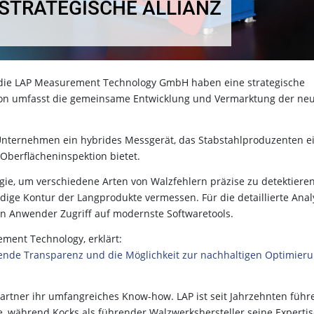
STRATEGISCHE ALLIANZ
 die LAP Measurement Technology GmbH haben eine strategische
on umfasst die gemeinsame Entwicklung und Vermarktung der ne
Unternehmen ein hybrides Messgerät, das Stabstahlproduzenten e
Oberflächeninspektion bietet.
logie, um verschiedene Arten von Walzfehlern präzise zu detektiere
tändige Kontur der Langprodukte vermessen. Für die detaillierte Anal
en Anwender Zugriff auf modernste Softwaretools.
ement Technology, erklärt:
ende Transparenz und die Möglichkeit zur nachhaltigen Optimier
rtner ihr umfangreiches Know-how. LAP ist seit Jahrzehnten führ
e, während Kocks als führender Walzwerkshersteller seine Experti