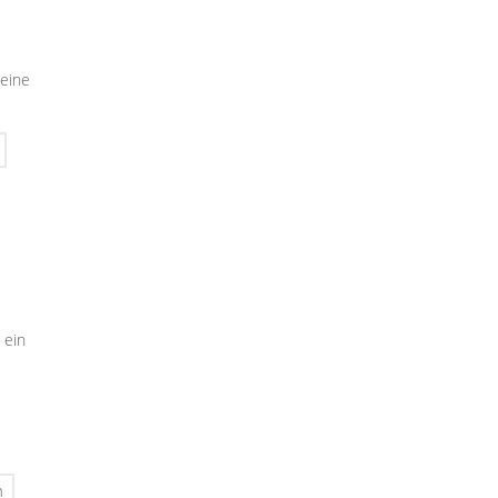
seine
 ein
n