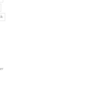
ik
er