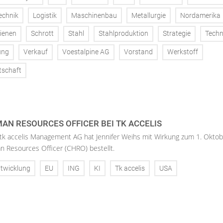
echnik
Logistik
Maschinenbau
Metallurgie
Nordamerika
ienen
Schrott
Stahl
Stahlproduktion
Strategie
Techn
ung
Verkauf
Voestalpine AG
Vorstand
Werkstoff
tschaft
AN RESOURCES OFFICER BEI TK ACCELIS
 tk accelis Management AG hat Jennifer Weihs mit Wirkung zum 1. Oktob
n Resources Officer (CHRO) bestellt.
twicklung
EU
ING
KI
Tk accelis
USA