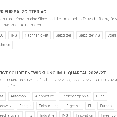
ER FÜR SALZGITTER AG
hr hat der Konzern eine Silbermedaille im aktuellen EcoVadis-Rating für 
h Nachhaltigkeit erhalten
EU
ING
Nachhaltigkeit
Salzgitter
Salzgitter AG
Stahl
nehmen
IGT SOLIDE ENTWICKLUNG IM 1. QUARTAL 2026/27
m 1. Quartal des Geschäftsjahres 2026/27 (1. April 2026 – 30. Juni 2026)
rtschaftet.
at
Automobil
Automotive
Betriebsergebnis
Bund
onawitz
Energie
Entwicklung
Ergebnis
EU
Europa
eschäftsjahr
HZ
Industrie
ING
Innovation
Investitio