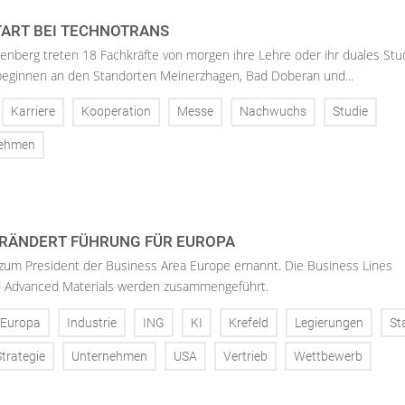
ART BEI TECHNOTRANS
enberg treten 18 Fachkräfte von morgen ihre Lehre oder ihr duales St
 beginnen an den Standorten Meinerzhagen, Bad Doberan und...
Karriere
Kooperation
Messe
Nachwuchs
Studie
nehmen
RÄNDERT FÜHRUNG FÜR EUROPA
 zum President der Business Area Europe ernannt. Die Business Lines
d Advanced Materials werden zusammengeführt.
Europa
Industrie
ING
KI
Krefeld
Legierungen
St
Strategie
Unternehmen
USA
Vertrieb
Wettbewerb