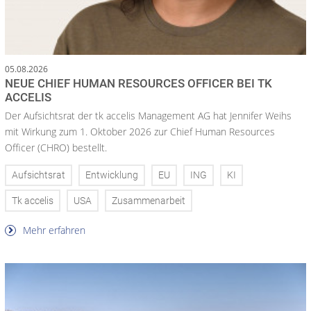
05.08.2026
NEUE CHIEF HUMAN RESOURCES OFFICER BEI TK
ACCELIS
Der Aufsichtsrat der tk accelis Management AG hat Jennifer Weihs
mit Wirkung zum 1. Oktober 2026 zur Chief Human Resources
Officer (CHRO) bestellt.
Aufsichtsrat
Entwicklung
EU
ING
KI
Tk accelis
USA
Zusammenarbeit
Mehr erfahren