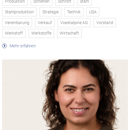
Produktion
Schienen
Schrott
Stahl
Stahlproduktion
Strategie
Technik
USA
Vereinbarung
Verkauf
Voestalpine AG
Vorstand
Werkstoff
Werkstoffe
Wirtschaft
Mehr erfahren