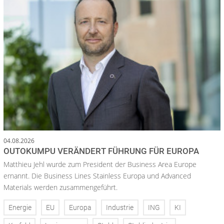
04.08.2026
OUTOKUMPU VERÄNDERT FÜHRUNG FÜR EUROPA
Matthieu Jehl wurde zum President der Business Area Europe
ernannt. Die Business Lines Stainless Europa und Advanced
Materials werden zusammengeführt.
Energie
EU
Europa
Industrie
ING
KI