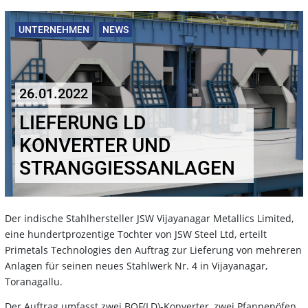
UNTERNEHMEN
NEWS
26.01.2022
LIEFERUNG LD
KONVERTER UND
STRANGGIESSANLAGEN
Der indische Stahlhersteller JSW Vijayanagar Metallics Limited,
eine hundertprozentige Tochter von JSW Steel Ltd, erteilt
Primetals Technologies den Auftrag zur Lieferung von mehreren
Anlagen für seinen neues Stahlwerk Nr. 4 in Vijayanagar,
Toranagallu.
Der Auftrag umfasst zwei BOF(LD)-Konverter, zwei Pfannenöfen,