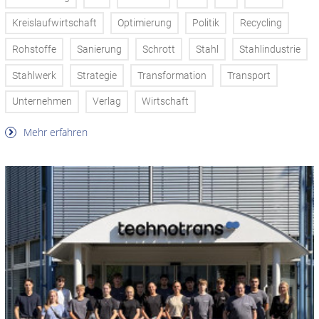
Kreislaufwirtschaft
Optimierung
Politik
Recycling
Rohstoffe
Sanierung
Schrott
Stahl
Stahlindustrie
Stahlwerk
Strategie
Transformation
Transport
Unternehmen
Verlag
Wirtschaft
Mehr erfahren