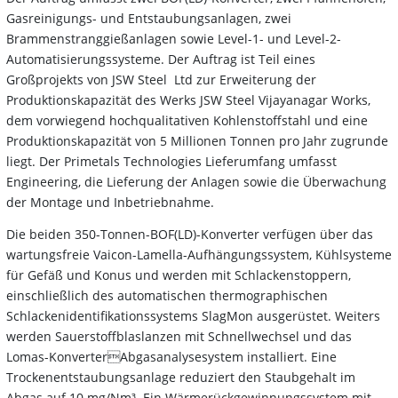
Gasreinigungs- und Entstaubungsanlagen, zwei
Brammenstranggießanlagen sowie Level-1- und Level-2-
Automatisierungssysteme. Der Auftrag ist Teil eines
Großprojekts von JSW Steel Ltd zur Erweiterung der
Produktionskapazität des Werks JSW Steel Vijayanagar Works,
dem vorwiegend hochqualitativen Kohlenstoffstahl und eine
Produktionskapazität von 5 Millionen Tonnen pro Jahr zugrunde
liegt. Der Primetals Technologies Lieferumfang umfasst
Engineering, die Lieferung der Anlagen sowie die Überwachung
der Montage und Inbetriebnahme.
Die beiden 350-Tonnen-BOF(LD)-Konverter verfügen über das
wartungsfreie Vaicon-Lamella-Aufhängungssystem, Kühlsysteme
für Gefäß und Konus und werden mit Schlackenstoppern,
einschließlich des automatischen thermographischen
Schlackenidentifikationssystems SlagMon ausgerüstet. Weiters
werden Sauerstoffblaslanzen mit Schnellwechsel und das
Lomas-KonverterAbgasanalysesystem installiert. Eine
Trockenentstaubungsanlage reduziert den Staubgehalt im
Abgas auf 10 mg/Nm³. Ein Wärmerückgewinnungssystem mit