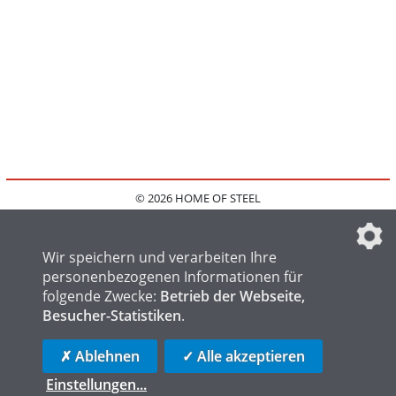
© 2026 HOME OF STEEL
HOME
KONTAKT
MEDIADATEN
DATENSCHUTZ
IMPRESSUM
FAQ
DATENSCHUTZEINSTELLUNGEN
Wir speichern und verarbeiten Ihre
personenbezogenen Informationen für
folgende Zwecke:
Betrieb der Webseite,
Besucher-Statistiken
.
HOME OF WELDING
HOME OF FOUNDRY
HOME OF LOGISTICS
✗ Ablehnen
✓ Alle akzeptieren
Einstellungen
...