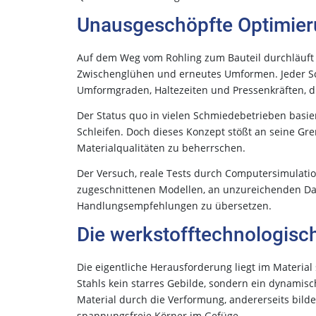
Unausgeschöpfte Optimier
Auf dem Weg vom Rohling zum Bauteil durchläuft 
Zwischenglühen und erneutes Umformen. Jeder Sch
Umformgraden, Haltezeiten und Pressenkräften, d
Der Status quo in vielen Schmiedebetrieben basie
Schleifen. Doch dieses Konzept stößt an seine G
Materialqualitäten zu beherrschen.
Der Versuch, reale Tests durch Computersimulation
zugeschnittenen Modellen, an unzureichenden Date
Handlungsempfehlungen zu übersetzen.
Die werkstofftechnologisc
Die eigentliche Herausforderung liegt im Materi
Stahls kein starres Gebilde, sondern ein dynamisch
Material durch die Verformung, andererseits bilde
spannungsfreie Körner im Gefüge.