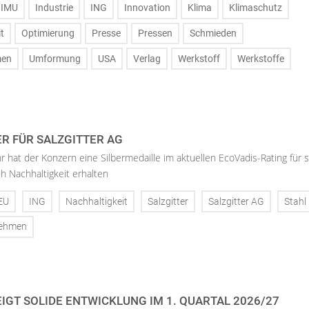
IMU
Industrie
ING
Innovation
Klima
Klimaschutz
t
Optimierung
Presse
Pressen
Schmieden
men
Umformung
USA
Verlag
Werkstoff
Werkstoffe
ER FÜR SALZGITTER AG
hr hat der Konzern eine Silbermedaille im aktuellen EcoVadis-Rating für 
h Nachhaltigkeit erhalten
EU
ING
Nachhaltigkeit
Salzgitter
Salzgitter AG
Stahl
nehmen
IGT SOLIDE ENTWICKLUNG IM 1. QUARTAL 2026/27