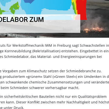
EDELABOR ZUM
tuts für Werkstoffmechanik IWM in Freiburg sagt Schwachstellen i
e Kornneubildung (Rekristallisation) entstehen. Eingebettet in ei
elles Schmiedelabor, das Material- und Energieeinsparungen bei
he Vorgaben zum Klimaschutz setzen der Schmiedebranche zu.
tig produziertem »grünem« Stahl (»Green Steel«) ein Umdenken in 
ingen schwankende chemische Zusammensetzungen und verändert
en beim Schmieden schwerer vorhersagbar macht.
in sicherheitskritischen Bauteilen nicht nur ein Qualitätsproblem
hren kann. Dieser Konflikt zwischen mehr Nachhaltigkeit und höchs
he unter Druck.