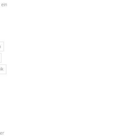
 ein
n
ik
er