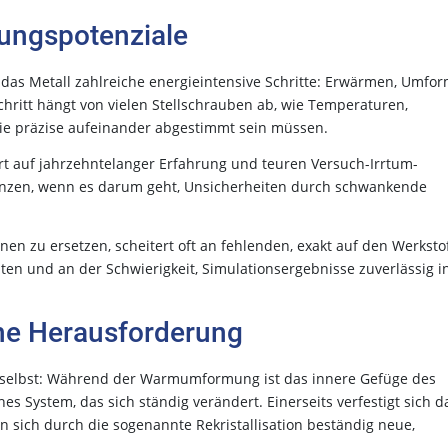
ungspotenziale
das Metall zahlreiche energieintensive Schritte: Erwärmen, Umfor
ritt hängt von vielen Stellschrauben ab, wie Temperaturen,
ie präzise aufeinander abgestimmt sein müssen.
rt auf jahrzehntelanger Erfahrung und teuren Versuch-Irrtum-
renzen, wenn es darum geht, Unsicherheiten durch schwankende
en zu ersetzen, scheitert oft an fehlenden, exakt auf den Werksto
n und an der Schwierigkeit, Simulationsergebnisse zuverlässig i
he Herausforderung
al selbst: Während der Warmumformung ist das innere Gefüge des
es System, das sich ständig verändert. Einerseits verfestigt sich d
n sich durch die sogenannte Rekristallisation beständig neue,