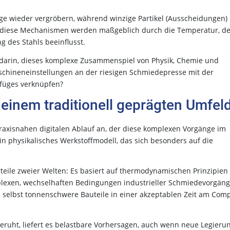
e wieder vergröbern, während winzige Partikel (Ausscheidungen)
l diese Mechanismen werden maßgeblich durch die Temperatur, d
des Stahls beeinflusst.
 darin, dieses komplexe Zusammenspiel von Physik, Chemie und
schineneinstellungen an der riesigen Schmiedepresse mit der
efüges verknüpfen?
 einem traditionell geprägten Umfel
raxisnahen digitalen Ablauf an, der diese komplexen Vorgänge im
n physikalisches Werkstoffmodell, das sich besonders auf die
teile zweier Welten: Es basiert auf thermodynamischen Prinzipien
mplexen, wechselhaften Bedingungen industrieller Schmiedevorgäng
ich selbst tonnenschwere Bauteile in einer akzeptablen Zeit am Com
eruht, liefert es belastbare Vorhersagen, auch wenn neue Legieru