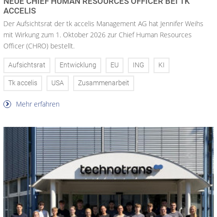
NEUE CHIEF HUMAN RESOURCES OFFICER BEI TK
ACCELIS
Der Aufsichtsrat der tk accelis Management AG hat Jennifer Weihs
mit Wirkung zum 1. Oktober 2026 zur Chief Human Resources
Officer (CHRO) bestellt.
Aufsichtsrat
Entwicklung
EU
ING
KI
Tk accelis
USA
Zusammenarbeit
Mehr erfahren