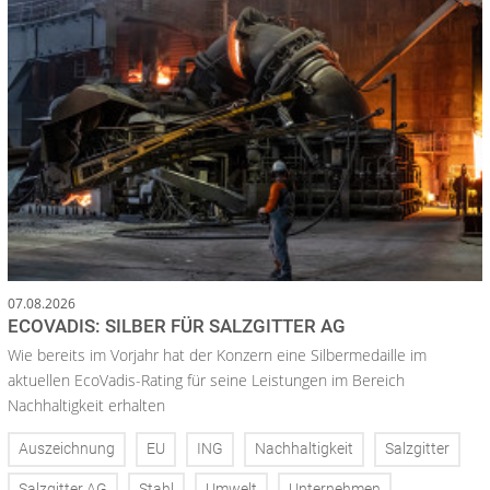
07.08.2026
ECOVADIS: SILBER FÜR SALZGITTER AG
Wie bereits im Vorjahr hat der Konzern eine Silbermedaille im
aktuellen EcoVadis-Rating für seine Leistungen im Bereich
Nachhaltigkeit erhalten
Auszeichnung
EU
ING
Nachhaltigkeit
Salzgitter
Salzgitter AG
Stahl
Umwelt
Unternehmen