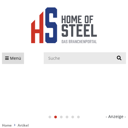
S
Menü
- Anzeige -
Home
Artikel