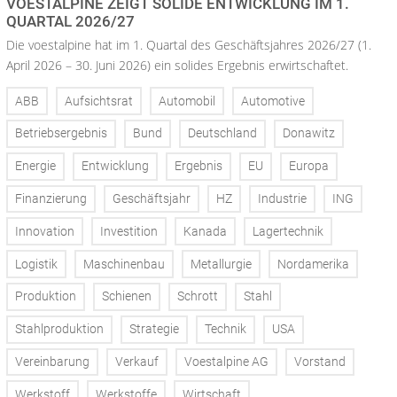
VOESTALPINE ZEIGT SOLIDE ENTWICKLUNG IM 1.
QUARTAL 2026/27
Die voestalpine hat im 1. Quartal des Geschäftsjahres 2026/27 (1.
April 2026 – 30. Juni 2026) ein solides Ergebnis erwirtschaftet.
ABB
Aufsichtsrat
Automobil
Automotive
Betriebsergebnis
Bund
Deutschland
Donawitz
Energie
Entwicklung
Ergebnis
EU
Europa
Finanzierung
Geschäftsjahr
HZ
Industrie
ING
Innovation
Investition
Kanada
Lagertechnik
Logistik
Maschinenbau
Metallurgie
Nordamerika
Produktion
Schienen
Schrott
Stahl
Stahlproduktion
Strategie
Technik
USA
Vereinbarung
Verkauf
Voestalpine AG
Vorstand
Werkstoff
Werkstoffe
Wirtschaft