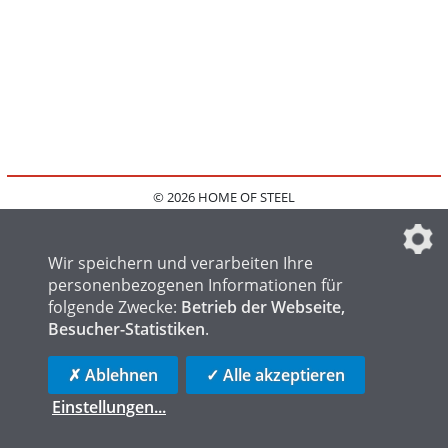
© 2026 HOME OF STEEL
HOME
KONTAKT
MEDIADATEN
DATENSCHUTZ
IMPRESSUM
FAQ
DATENSCHUTZEINSTELLUNGEN
Wir speichern und verarbeiten Ihre
personenbezogenen Informationen für
folgende Zwecke:
Betrieb der Webseite,
Besucher-Statistiken
.
HOME OF WELDING
HOME OF FOUNDRY
HOME OF LOGISTICS
✗ Ablehnen
✓ Alle akzeptieren
Einstellungen
...
die profilschmiede - Internetagentur