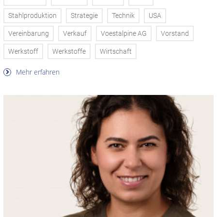
Stahlproduktion
Strategie
Technik
USA
Vereinbarung
Verkauf
Voestalpine AG
Vorstand
Werkstoff
Werkstoffe
Wirtschaft
Mehr erfahren