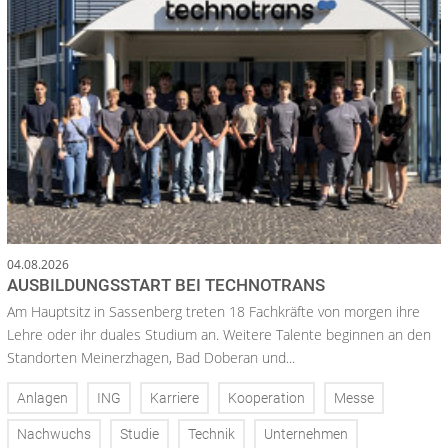
04.08.2026
AUSBILDUNGSSTART BEI TECHNOTRANS
Am Hauptsitz in Sassenberg treten 18 Fachkräfte von morgen ihre
Lehre oder ihr duales Studium an. Weitere Talente beginnen an den
Standorten Meinerzhagen, Bad Doberan und...
Anlagen
ING
Karriere
Kooperation
Messe
Nachwuchs
Studie
Technik
Unternehmen