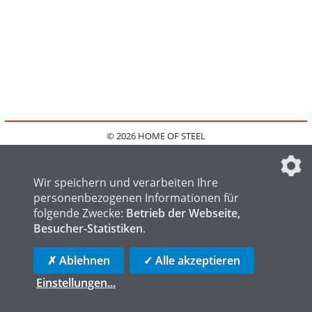
© 2026 HOME OF STEEL
HOME
KONTAKT
MEDIADATEN
DATENSCHUTZ
IMPRESSUM
FAQ
DATENSCHUTZEINSTELLUNGEN
Wir speichern und verarbeiten Ihre
personenbezogenen Informationen für
folgende Zwecke:
Betrieb der Webseite,
Besucher-Statistiken
.
HOME OF WELDING
HOME OF FOUNDRY
HOME OF LOGISTICS
✗ Ablehnen
✓ Alle akzeptieren
Einstellungen
...
die profilschmiede - Internetagentur