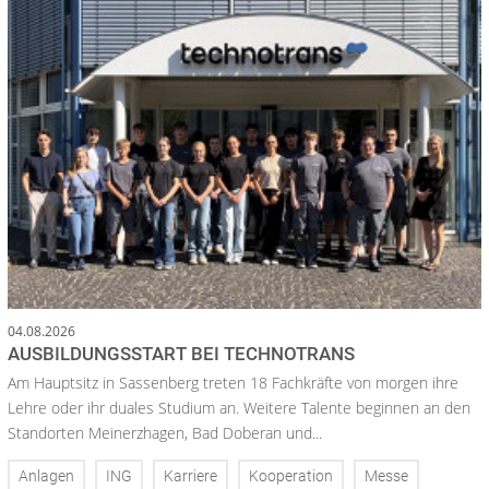
04.08.2026
AUSBILDUNGSSTART BEI TECHNOTRANS
Am Hauptsitz in Sassenberg treten 18 Fachkräfte von morgen ihre
Lehre oder ihr duales Studium an. Weitere Talente beginnen an den
Standorten Meinerzhagen, Bad Doberan und...
Anlagen
ING
Karriere
Kooperation
Messe