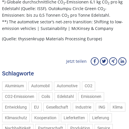
*) Globale durchschnittliche CO
-Emissionen 6,1 kg CO
pro kg
2
2
Edelstahl (Quelle: ISSF). Outokumpu Circle Green CO
-
2
Emissionen: bis zu 0,5 Tonnen CO
pro Tonne Edelstahl.
2
**) The automotive sector’s net-zero transition: Shifting to low-
emission vehicles | Sustainability | McKinsey & Company
(Quelle: thyssenkrupp Materials Processing Europe)
Jetzt teilen
Schlagworte
Aluminium
Automobil
Automotive
CO2
CO2-Emissionen
Coils
Edelstahl
Emissionen
Entwicklung
EU
Gesellschaft
Industrie
ING
Klima
Klimaschutz
Kooperation
Lieferketten
Lieferung
Nachhaltigkeit
Partnerschaft
Produktion
Service