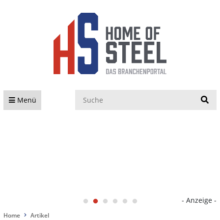
S
Menü
- Anzeige -
Home
Artikel