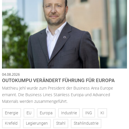
04.08.2026
OUTOKUMPU VERÄNDERT FÜHRUNG FÜR EUROPA
Matthieu Jehl wurde zum President der Business Area Europe
ernannt. Die Business Lines Stainless Europa und Advanced
Materials werden zusammengeführt.
Energie
EU
Europa
Industrie
ING
KI
Krefeld
Legierungen
Stahl
Stahlindustrie