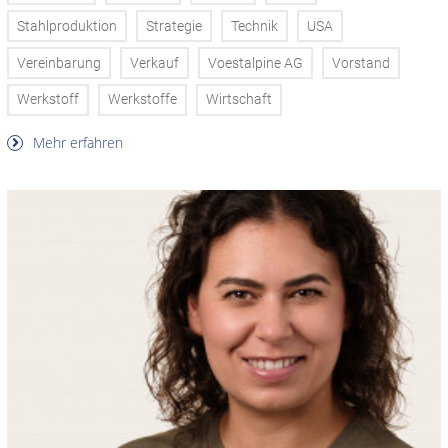
Stahlproduktion
Strategie
Technik
USA
Vereinbarung
Verkauf
Voestalpine AG
Vorstand
Werkstoff
Werkstoffe
Wirtschaft
Mehr erfahren