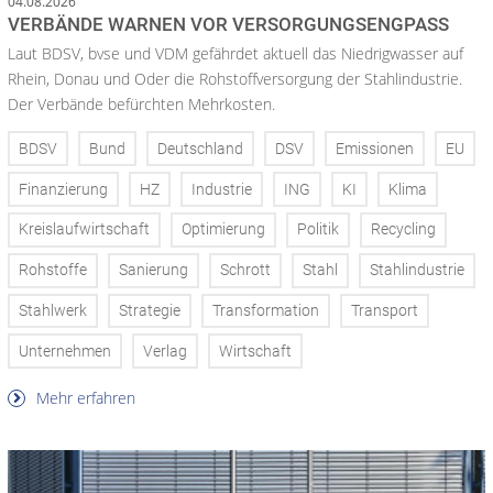
04.08.2026
VERBÄNDE WARNEN VOR VERSORGUNGSENGPASS
Laut BDSV, bvse und VDM gefährdet aktuell das Niedrigwasser auf
Rhein, Donau und Oder die Rohstoffversorgung der Stahlindustrie.
Der Verbände befürchten Mehrkosten.
BDSV
Bund
Deutschland
DSV
Emissionen
EU
Finanzierung
HZ
Industrie
ING
KI
Klima
Kreislaufwirtschaft
Optimierung
Politik
Recycling
Rohstoffe
Sanierung
Schrott
Stahl
Stahlindustrie
Stahlwerk
Strategie
Transformation
Transport
Unternehmen
Verlag
Wirtschaft
Mehr erfahren