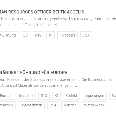
AN RESOURCES OFFICER BEI TK ACCELIS
 tk accelis Management AG hat Jennifer Weihs mit Wirkung zum 1. Oktob
n Resources Officer (CHRO) bestellt.
twicklung
EU
ING
KI
Tk accelis
USA
RÄNDERT FÜHRUNG FÜR EUROPA
 zum President der Business Area Europe ernannt. Die Business Lines
d Advanced Materials werden zusammengeführt.
Europa
Industrie
ING
KI
Krefeld
Legierungen
St
Strategie
Unternehmen
USA
Vertrieb
Wettbewerb