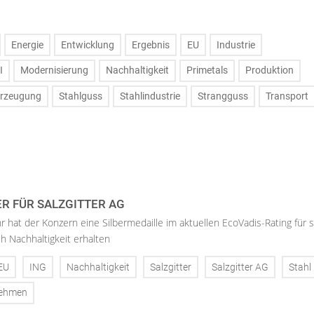
Energie
Entwicklung
Ergebnis
EU
Industrie
I
Modernisierung
Nachhaltigkeit
Primetals
Produktion
erzeugung
Stahlguss
Stahlindustrie
Strangguss
Transport
ER FÜR SALZGITTER AG
hr hat der Konzern eine Silbermedaille im aktuellen EcoVadis-Rating für 
h Nachhaltigkeit erhalten
EU
ING
Nachhaltigkeit
Salzgitter
Salzgitter AG
Stahl
nehmen