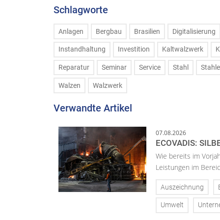
Schlagworte
Anlagen
Bergbau
Brasilien
Digitalisierung
Instandhaltung
Investition
Kaltwalzwerk
K
Reparatur
Seminar
Service
Stahl
Stahl
Walzen
Walzwerk
Verwandte Artikel
07.08.2026
ECOVADIS: SILB
Wie bereits im Vorja
Leistungen im Bereic
Auszeichnung
Umwelt
Unter