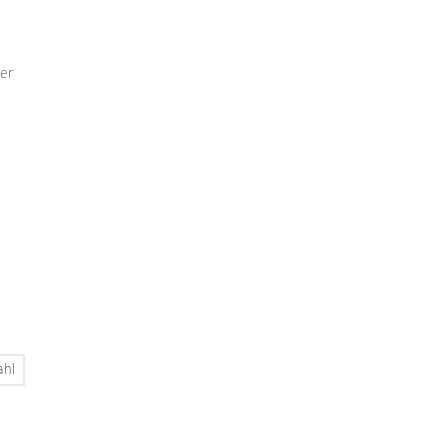
er
ahl