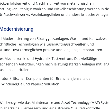
Rückverfolgbarkeit und Nachhaltigkeit von metallurgischen
artung von Stahlgusswalzen und Nickelbeschichtung werden in de
ür Flachwalzwerke, Verzinkungslinien und andere kritische Anlage
 Modernisierung
 und Modernisierung von Stranggussanlagen, Warm- und Kaltwalzwe
schrittliche Technologien wie Laserauftragsschweißen und
F und HVAF) ermöglichen präzise und langlebige Reparaturen.
s Mechatronik- und Hydraulik-Testzentrum. Das vielfältige
e wachsenden Anforderungen nach leistungsstarken Anlagen mit lan
silien zu erfüllen.
aratur kritischer Komponenten für Branchen jenseits der
s, Windenergie und Papierproduktion.
ale Werkzeuge wie das Maintenance and Asset Technology (MAT) Syst
olgbarkeit zu verbessern und eine strenge Qualitätskontrolle