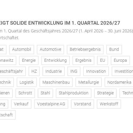
IGT SOLIDE ENTWICKLUNG IM 1. QUARTAL 2026/27
m 1. Quartal des Geschäftsjahres 2026/27 (1. April 2026 – 30. Juni 2026)
rtschaftet.
at
Automobil
Automotive
Betriebsergebnis
Bund
onawitz
Energie
Entwicklung
Ergebnis
EU
Europa
eschäftsjahr
HZ
Industrie
ING
Innovation
Investitio
echnik
Logistik
Maschinenbau
Metallurgie
Nordamerika
ienen
Schrott
Stahl
Stahlproduktion
Strategie
Techn
ung
Verkauf
Voestalpine AG
Vorstand
Werkstoff
tschaft