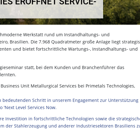
ES ERÖFFNET SERVICE-
hochmoderne Werkstatt rund um Instandhaltungs- und
iro, Brasilien. Die 7.968 Quadratmeter große Anlage liegt strategi
nten und bietet fortschrittliche Wartungs-, Instandhaltungs- und
ogieseminar statt, bei dem Kunden und Branchenführer das
lernten.
Business Unit Metallurgical Services bei Primetals Technologies,
nen bedeutenden Schritt in unserem Engagement zur Unterstützung
 'Next Level Services Now.
e Investition in fortschrittliche Technologien sowie die strategisch
m der Stahlerzeugung und anderer Industriesektoren Brasiliens z