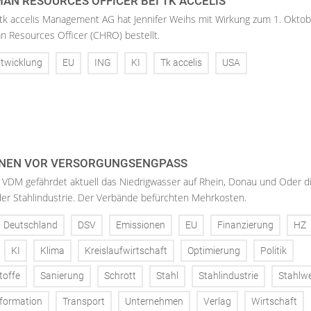
AN RESOURCES OFFICER BEI TK ACCELIS
 tk accelis Management AG hat Jennifer Weihs mit Wirkung zum 1. Oktob
n Resources Officer (CHRO) bestellt.
twicklung
EU
ING
KI
Tk accelis
USA
NEN VOR VERSORGUNGSENGPASS
 VDM gefährdet aktuell das Niedrigwasser auf Rhein, Donau und Oder d
der Stahlindustrie. Der Verbände befürchten Mehrkosten.
Deutschland
DSV
Emissionen
EU
Finanzierung
HZ
KI
Klima
Kreislaufwirtschaft
Optimierung
Politik
toffe
Sanierung
Schrott
Stahl
Stahlindustrie
Stahlw
formation
Transport
Unternehmen
Verlag
Wirtschaft