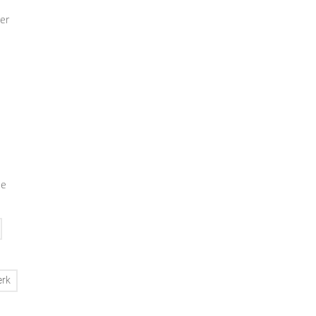
er
ie
erk