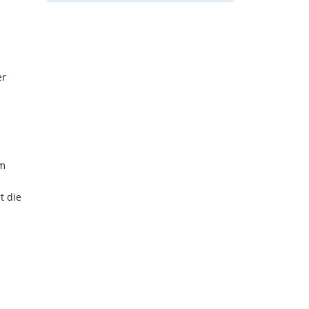
er
im
t die