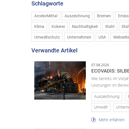
Schlagworte
ArcelorMittal
Auszeichnung
Bremen
Emiss
Klima
Kokerei
Nachhaltigkeit
Stahl
Stah
Umweltschutz
Unternehmen
USA
Webseit
Verwandte Artikel
07.08.2026
ECOVADIS: SILB
Wie bereits im Vorja
Leistungen im Bereic
Auszeichnung
Umwelt
Unter
Mehr erfahren