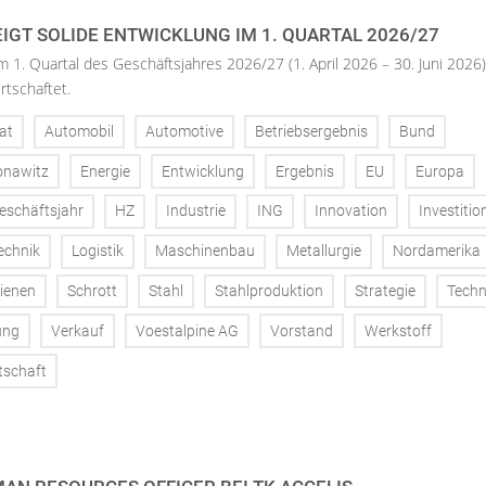
IGT SOLIDE ENTWICKLUNG IM 1. QUARTAL 2026/27
m 1. Quartal des Geschäftsjahres 2026/27 (1. April 2026 – 30. Juni 2026)
rtschaftet.
at
Automobil
Automotive
Betriebsergebnis
Bund
onawitz
Energie
Entwicklung
Ergebnis
EU
Europa
eschäftsjahr
HZ
Industrie
ING
Innovation
Investitio
echnik
Logistik
Maschinenbau
Metallurgie
Nordamerika
ienen
Schrott
Stahl
Stahlproduktion
Strategie
Techn
ung
Verkauf
Voestalpine AG
Vorstand
Werkstoff
tschaft