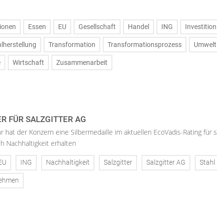
ionen
Essen
EU
Gesellschaft
Handel
ING
Investition
lherstellung
Transformation
Transformationsprozess
Umwelt
e
Wirtschaft
Zusammenarbeit
ER FÜR SALZGITTER AG
hr hat der Konzern eine Silbermedaille im aktuellen EcoVadis-Rating für 
h Nachhaltigkeit erhalten
EU
ING
Nachhaltigkeit
Salzgitter
Salzgitter AG
Stahl
nehmen