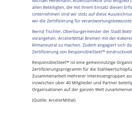
Michael Hehemann, Arbeitsdirektor und Mitglied d
allen Beteiligten, die mit ihrem Einsatz diesen Erf
Unternehmen sind wir stolz auf diese Auszeichnun
wir die Zertifizierung für verantwortungsbewusst
Bernd Tischler, Oberbürgermeister der Stadt Bott
vorangehen. ArcelorMittal Bremen mit der Kokerei 
klimaneutral zu machen. Zudem engagiert sich da
Zertifizierung von ResponsibleSteel™ eindrucksvoll
ResponsibleSteel™ ist eine gemeinnützige Organis
Zertifizierungsprogramm für die Stahlwertschöpfu
Zusammenarbeit mehrerer Interessengruppen aus Wir
inzwischen über 40 Mitglieder und Partner beteili
Organisationen auf der ganzen Welt zusammense
(Quelle: ArcelorMittal)