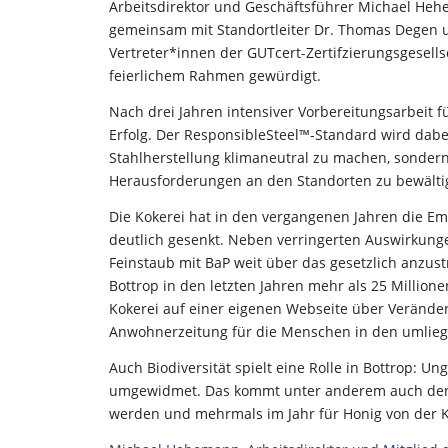
Arbeitsdirektor und Geschäftsführer Michael Heh
gemeinsam mit Standortleiter Dr. Thomas Degen 
Vertreter*innen der GUTcert-Zertifzierungsgesellsc
feierlichem Rahmen gewürdigt.
Nach drei Jahren intensiver Vorbereitungsarbeit fü
Erfolg. Der ResponsibleSteel™-Standard wird dabe
Stahlherstellung klimaneutral zu machen, sondern
Herausforderungen an den Standorten zu bewälti
Die Kokerei hat in den vergangenen Jahren die Em
deutlich gesenkt. Neben verringerten Auswirkun
Feinstaub mit BaP weit über das gesetzlich anzu
Bottrop in den letzten Jahren mehr als 25 Millione
Kokerei auf einer eigenen Webseite über Verände
Anwohnerzeitung für die Menschen in den umlieg
Auch Biodiversität spielt eine Rolle in Bottrop:
umgewidmet. Das kommt unter anderem auch den 
werden und mehrmals im Jahr für Honig von der K