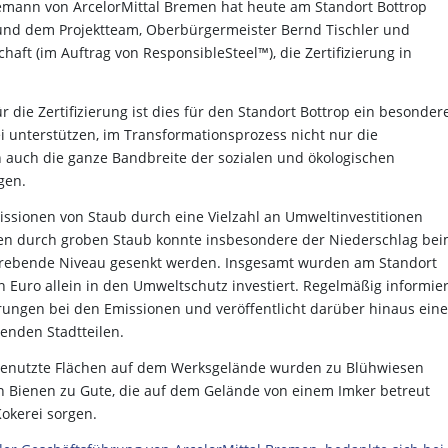
emann von ArcelorMittal Bremen hat heute am Standort Bottrop
und dem Projektteam, Oberbürgermeister Bernd Tischler und
haft (im Auftrag von ResponsibleSteel™), die Zertifizierung in
r die Zertifizierung ist dies für den Standort Bottrop ein besonder
i unterstützen, im Transformationsprozess nicht nur die
 auch die ganze Bandbreite der sozialen und ökologischen
gen.
issionen von Staub durch eine Vielzahl an Umweltinvestitionen
gen durch groben Staub konnte insbesondere der Niederschlag be
strebende Niveau gesenkt werden. Insgesamt wurden am Standort
n Euro allein in den Umweltschutz investiert. Regelmäßig informier
rungen bei den Emissionen und veröffentlicht darüber hinaus eine
enden Stadtteilen.
 Ungenutzte Flächen auf dem Werksgelände wurden zu Blühwiesen
Bienen zu Gute, die auf dem Gelände von einem Imker betreut
okerei sorgen.