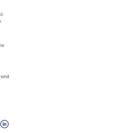
ss
u.
ie
 sind