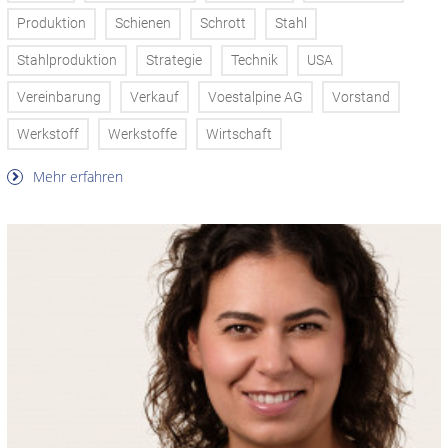
Produktion
Schienen
Schrott
Stahl
Stahlproduktion
Strategie
Technik
USA
Vereinbarung
Verkauf
Voestalpine AG
Vorstand
Werkstoff
Werkstoffe
Wirtschaft
Mehr erfahren