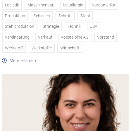
Logistik
Maschinenbau
Metallurgie
Nordamerika
Produktion
Schienen
Schrott
Stahl
Stahlproduktion
Strategie
Technik
USA
Vereinbarung
Verkauf
Voestalpine AG
Vorstand
Werkstoff
Werkstoffe
Wirtschaft
Mehr erfahren