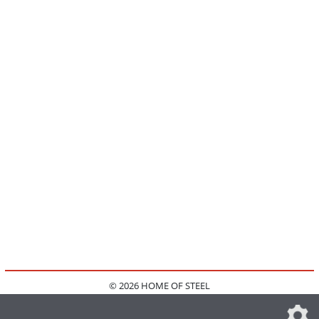
© 2026 HOME OF STEEL
HOME
KONTAKT
MEDIADATEN
DATENSCHUTZ
IMPRESSUM