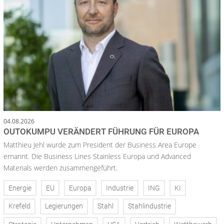
04.08.2026
OUTOKUMPU VERÄNDERT FÜHRUNG FÜR EUROPA
Matthieu Jehl wurde zum President der Business Area Europe
ernannt. Die Business Lines Stainless Europa und Advanced
Materials werden zusammengeführt.
Energie
EU
Europa
Industrie
ING
KI
Krefeld
Legierungen
Stahl
Stahlindustrie