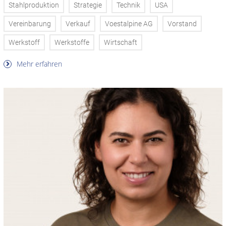
Stahlproduktion
Strategie
Technik
USA
Vereinbarung
Verkauf
Voestalpine AG
Vorstand
Werkstoff
Werkstoffe
Wirtschaft
Mehr erfahren