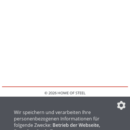
© 2026 HOME OF STEEL
HOME
KONTAKT
MEDIADATEN
DATENSCHUTZ
IMPRESSUM
FAQ
DATENSCHUTZEINSTELLUNGEN
Wir speichern und verarbeiten Ihre
personenbezogenen Informationen für
folgende Zwecke:
Betrieb der Webseite,