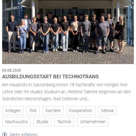
04.08.2026
AUSBILDUNGSSTART BEI TECHNOTRANS
Am Hauptsitz in Sassenberg treten 18 Fachkräfte von morgen ihre
Lehre oder ihr duales Studium an. Weitere Talente beginnen an den
Standorten Meinerzhagen, Bad Doberan und...
Anlagen
ING
Karriere
Kooperation
Messe
Nachwuchs
Studie
Technik
Unternehmen
Mehr erfahren