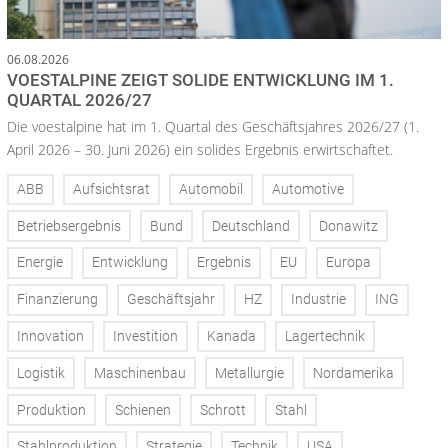
06.08.2026
VOESTALPINE ZEIGT SOLIDE ENTWICKLUNG IM 1.
QUARTAL 2026/27
Die voestalpine hat im 1. Quartal des Geschäftsjahres 2026/27 (1.
April 2026 – 30. Juni 2026) ein solides Ergebnis erwirtschaftet.
ABB
Aufsichtsrat
Automobil
Automotive
Betriebsergebnis
Bund
Deutschland
Donawitz
Energie
Entwicklung
Ergebnis
EU
Europa
Finanzierung
Geschäftsjahr
HZ
Industrie
ING
Innovation
Investition
Kanada
Lagertechnik
Logistik
Maschinenbau
Metallurgie
Nordamerika
Produktion
Schienen
Schrott
Stahl
Stahlproduktion
Strategie
Technik
USA