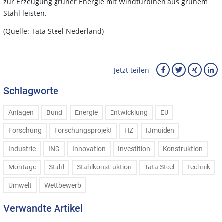
zur Erzeugung grüner Energie mit Windturbinen aus grünem
Stahl leisten.
(Quelle: Tata Steel Nederland)
Jetzt teilen
Schlagworte
Anlagen
Bund
Energie
Entwicklung
EU
Forschung
Forschungsprojekt
HZ
IJmuiden
Industrie
ING
Innovation
Investition
Konstruktion
Montage
Stahl
Stahlkonstruktion
Tata Steel
Technik
Umwelt
Wettbewerb
Verwandte Artikel