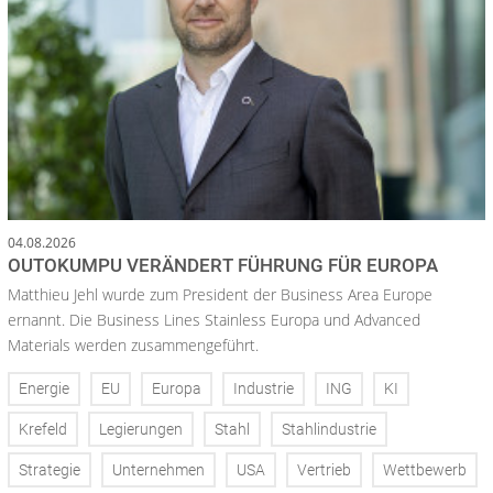
04.08.2026
OUTOKUMPU VERÄNDERT FÜHRUNG FÜR EUROPA
Matthieu Jehl wurde zum President der Business Area Europe
ernannt. Die Business Lines Stainless Europa und Advanced
Materials werden zusammengeführt.
Energie
EU
Europa
Industrie
ING
KI
Krefeld
Legierungen
Stahl
Stahlindustrie
Strategie
Unternehmen
USA
Vertrieb
Wettbewerb