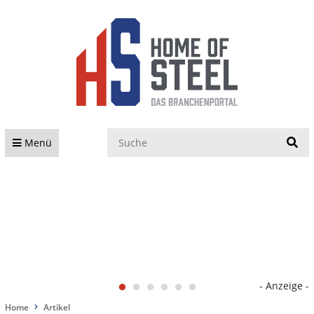
S
Menü
- Anzeige -
Home
Artikel