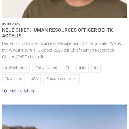
05.08.2026
NEUE CHIEF HUMAN RESOURCES OFFICER BEI TK
ACCELIS
Der Aufsichtsrat der tk accelis Management AG hat Jennifer Weihs
mit Wirkung zum 1. Oktober 2026 zur Chief Human Resources
Officer (CHRO) bestellt.
Aufsichtsrat
Entwicklung
EU
ING
KI
Tk accelis
USA
Zusammenarbeit
Mehr erfahren