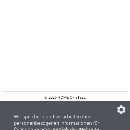
© 2026 HOME OF STEEL
HOME
KONTAKT
MEDIADATEN
DATENSCHUTZ
IMPRESSUM
FAQ
DATENSCHUTZEINSTELLUNGEN
Wir speichern und verarbeiten Ihre
personenbezogenen Informationen für
folgende Zwecke:
Betrieb der Webseite,