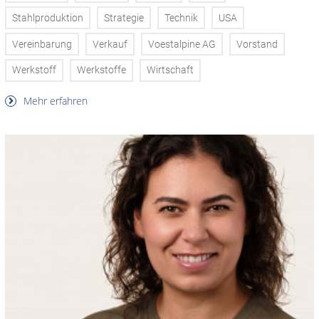
Stahlproduktion
Strategie
Technik
USA
Vereinbarung
Verkauf
Voestalpine AG
Vorstand
Werkstoff
Werkstoffe
Wirtschaft
Mehr erfahren