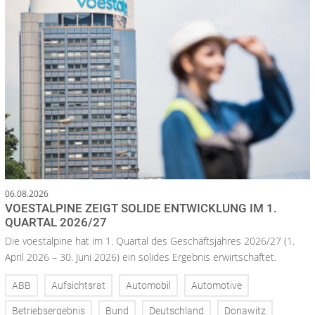
06.08.2026
VOESTALPINE ZEIGT SOLIDE ENTWICKLUNG IM 1.
QUARTAL 2026/27
Die voestalpine hat im 1. Quartal des Geschäftsjahres 2026/27 (1.
April 2026 – 30. Juni 2026) ein solides Ergebnis erwirtschaftet.
ABB
Aufsichtsrat
Automobil
Automotive
Betriebsergebnis
Bund
Deutschland
Donawitz