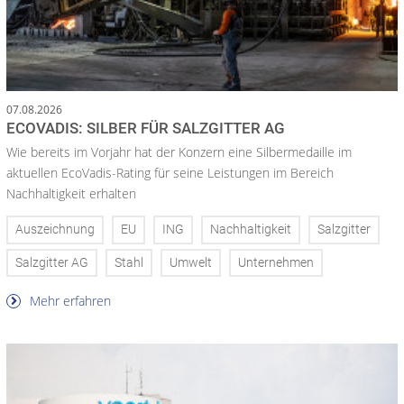
07.08.2026
ECOVADIS: SILBER FÜR SALZGITTER AG
Wie bereits im Vorjahr hat der Konzern eine Silbermedaille im
aktuellen EcoVadis-Rating für seine Leistungen im Bereich
Nachhaltigkeit erhalten
Auszeichnung
EU
ING
Nachhaltigkeit
Salzgitter
Salzgitter AG
Stahl
Umwelt
Unternehmen
Mehr erfahren