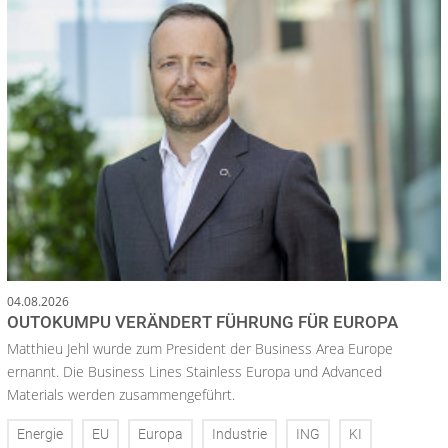
04.08.2026
OUTOKUMPU VERÄNDERT FÜHRUNG FÜR EUROPA
Matthieu Jehl wurde zum President der Business Area Europe
ernannt. Die Business Lines Stainless Europa und Advanced
Materials werden zusammengeführt.
Energie
EU
Europa
Industrie
ING
KI