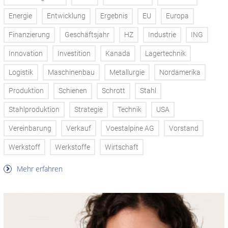
Energie
Entwicklung
Ergebnis
EU
Europa
Finanzierung
Geschäftsjahr
HZ
Industrie
ING
Innovation
Investition
Kanada
Lagertechnik
Logistik
Maschinenbau
Metallurgie
Nordamerika
Produktion
Schienen
Schrott
Stahl
Stahlproduktion
Strategie
Technik
USA
Vereinbarung
Verkauf
Voestalpine AG
Vorstand
Werkstoff
Werkstoffe
Wirtschaft
Mehr erfahren