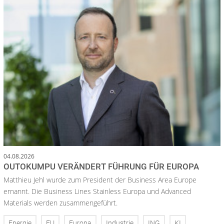
04.08.2026
OUTOKUMPU VERÄNDERT FÜHRUNG FÜR EUROPA
Matthieu Jehl wurde zum President der Business Area Europe
ernannt. Die Business Lines Stainless Europa und Advanced
Materials werden zusammengeführt.
Energie
EU
Europa
Industrie
ING
KI