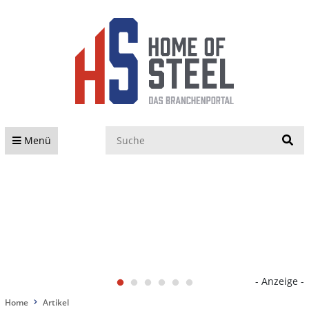
S
Menü
- Anzeige -
Home
Artikel