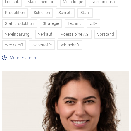
Logistik
Maschinenbau
Metallurgie
Nordamerika
Produktion
Schienen
Schrott
Stahl
Stahlproduktion
Strategie
Technik
USA
Vereinbarung
Verkauf
Voestalpine AG
Vorstand
Werkstoff
Werkstoffe
Wirtschaft
Mehr erfahren