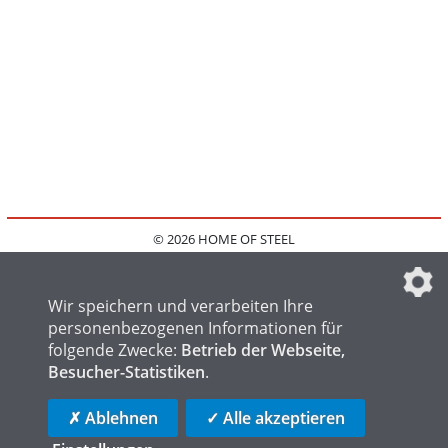
© 2026 HOME OF STEEL
HOME
KONTAKT
MEDIADATEN
DATENSCHUTZ
IMPRESSUM
FAQ
DATENSCHUTZEINSTELLUNGEN
Wir speichern und verarbeiten Ihre
personenbezogenen Informationen für
folgende Zwecke:
Betrieb der Webseite,
Besucher-Statistiken
.
HOME OF WELDING
HOME OF FOUNDRY
HOME OF LOGISTICS
✗ Ablehnen
✓ Alle akzeptieren