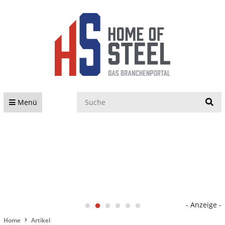
S
Menü
- Anzeige -
Home
Artikel