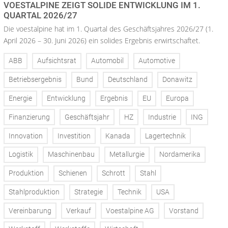
VOESTALPINE ZEIGT SOLIDE ENTWICKLUNG IM 1.
QUARTAL 2026/27
Die voestalpine hat im 1. Quartal des Geschäftsjahres 2026/27 (1.
April 2026 – 30. Juni 2026) ein solides Ergebnis erwirtschaftet.
ABB
Aufsichtsrat
Automobil
Automotive
Betriebsergebnis
Bund
Deutschland
Donawitz
Energie
Entwicklung
Ergebnis
EU
Europa
Finanzierung
Geschäftsjahr
HZ
Industrie
ING
Innovation
Investition
Kanada
Lagertechnik
Logistik
Maschinenbau
Metallurgie
Nordamerika
Produktion
Schienen
Schrott
Stahl
Stahlproduktion
Strategie
Technik
USA
Vereinbarung
Verkauf
Voestalpine AG
Vorstand