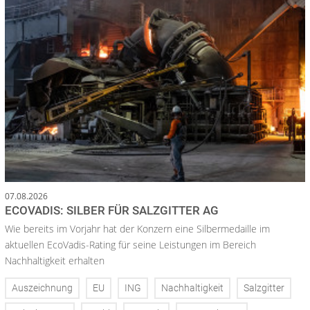
07.08.2026
ECOVADIS: SILBER FÜR SALZGITTER AG
Wie bereits im Vorjahr hat der Konzern eine Silbermedaille im
aktuellen EcoVadis-Rating für seine Leistungen im Bereich
Nachhaltigkeit erhalten
Auszeichnung
EU
ING
Nachhaltigkeit
Salzgitter