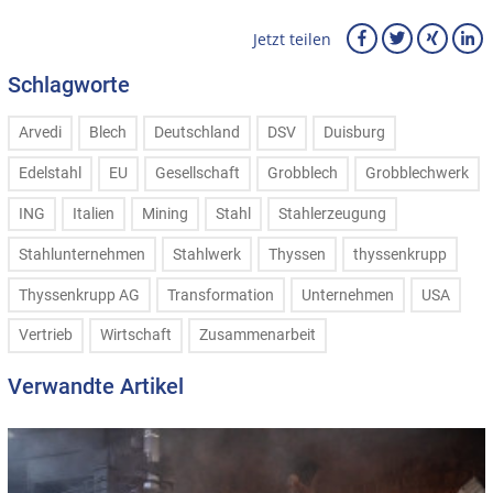
Jetzt teilen
Schlagworte
Arvedi
Blech
Deutschland
DSV
Duisburg
Edelstahl
EU
Gesellschaft
Grobblech
Grobblechwerk
ING
Italien
Mining
Stahl
Stahlerzeugung
Stahlunternehmen
Stahlwerk
Thyssen
thyssenkrupp
Thyssenkrupp AG
Transformation
Unternehmen
USA
Vertrieb
Wirtschaft
Zusammenarbeit
Verwandte Artikel