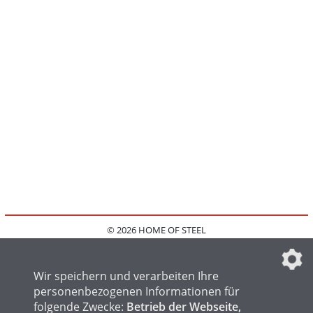
© 2026 HOME OF STEEL
HOME
KONTAKT
MEDIADATEN
DATENSCHUTZ
IMPRESSUM
FAQ
DATENSCHUTZEINSTELLUNGEN
Wir speichern und verarbeiten Ihre
personenbezogenen Informationen für
folgende Zwecke:
Betrieb der Webseite,