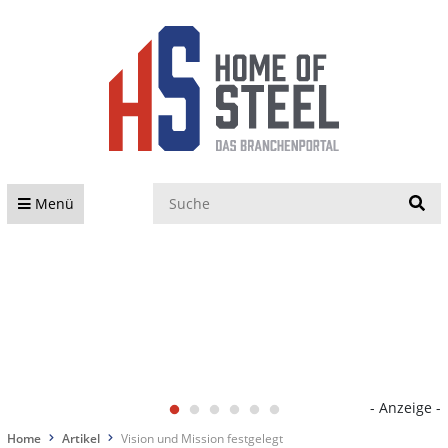
S
Menü
- Anzeige -
Home
Artikel
Vision und Mission festgelegt