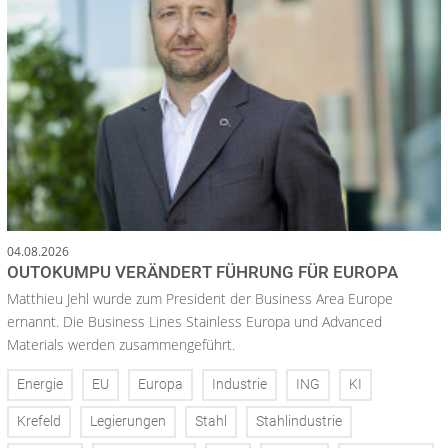
04.08.2026
OUTOKUMPU VERÄNDERT FÜHRUNG FÜR EUROPA
Matthieu Jehl wurde zum President der Business Area Europe
ernannt. Die Business Lines Stainless Europa und Advanced
Materials werden zusammengeführt.
Energie
EU
Europa
Industrie
ING
KI
Krefeld
Legierungen
Stahl
Stahlindustrie