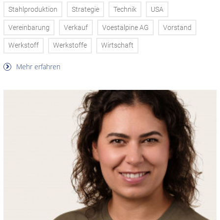
Stahlproduktion
Strategie
Technik
USA
Vereinbarung
Verkauf
Voestalpine AG
Vorstand
Werkstoff
Werkstoffe
Wirtschaft
Mehr erfahren