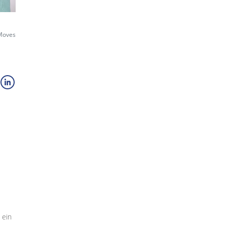
 Moves
 ein