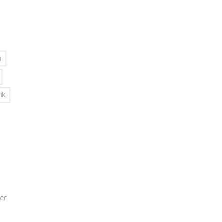
n
ik
er