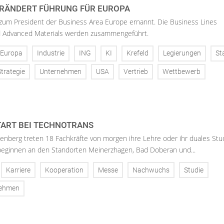
RÄNDERT FÜHRUNG FÜR EUROPA
 zum President der Business Area Europe ernannt. Die Business Lines
d Advanced Materials werden zusammengeführt.
Europa
Industrie
ING
KI
Krefeld
Legierungen
St
Strategie
Unternehmen
USA
Vertrieb
Wettbewerb
ART BEI TECHNOTRANS
enberg treten 18 Fachkräfte von morgen ihre Lehre oder ihr duales St
 beginnen an den Standorten Meinerzhagen, Bad Doberan und...
Karriere
Kooperation
Messe
Nachwuchs
Studie
nehmen