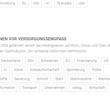
twicklung
EU
ING
KI
Tk accelis
USA
NEN VOR VERSORGUNGSENGPASS
 VDM gefährdet aktuell das Niedrigwasser auf Rhein, Donau und Oder d
der Stahlindustrie. Der Verbände befürchten Mehrkosten.
Deutschland
DSV
Emissionen
EU
Finanzierung
HZ
KI
Klima
Kreislaufwirtschaft
Optimierung
Politik
toffe
Sanierung
Schrott
Stahl
Stahlindustrie
Stahlw
formation
Transport
Unternehmen
Verlag
Wirtschaft