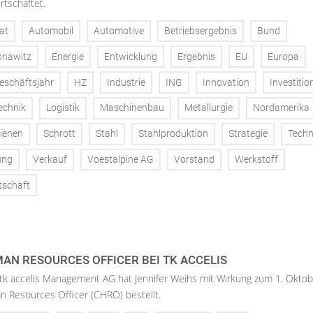
rtschaftet.
at
Automobil
Automotive
Betriebsergebnis
Bund
onawitz
Energie
Entwicklung
Ergebnis
EU
Europa
eschäftsjahr
HZ
Industrie
ING
Innovation
Investitio
echnik
Logistik
Maschinenbau
Metallurgie
Nordamerika
ienen
Schrott
Stahl
Stahlproduktion
Strategie
Techn
ung
Verkauf
Voestalpine AG
Vorstand
Werkstoff
tschaft
AN RESOURCES OFFICER BEI TK ACCELIS
 tk accelis Management AG hat Jennifer Weihs mit Wirkung zum 1. Oktob
n Resources Officer (CHRO) bestellt.