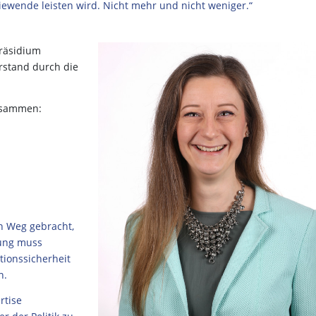
giewende leisten wird. Nicht mehr und nicht weniger.“
räsidium
rstand durch die
zusammen:
n Weg gebracht,
rung muss
tionssicherheit
n.
rtise