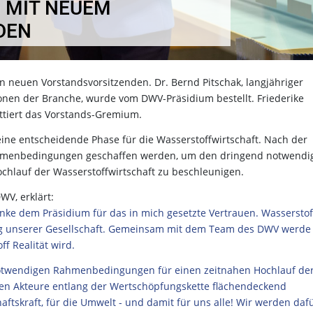
 MIT NEUEM
DEN
 neuen Vorstandsvorsitzenden. Dr. Bernd Pitschak, langjähriger
onen der Branche, wurde vom DWV-Präsidium bestellt. Friederike
ettiert das Vorstands-Gremium.
eine entscheidende Phase für die Wasserstoffwirtschaft. Nach der
ahmenbedingungen geschaffen werden, um den dringend notwendi
ochlauf der Wasserstoffwirtschaft zu beschleunigen.
WV, erklärt:
nke dem Präsidium für das in mich gesetzte Vertrauen. Wasserstof
rung unserer Gesellschaft. Gemeinsam mit dem Team des DWV werde 
ff Realität wird.
notwendigen Rahmenbedingungen für einen zeitnahen Hochlauf de
chen Akteure entlang der Wertschöpfungskette flächendeckend
haftskraft, für die Umwelt - und damit für uns alle! Wir werden daf