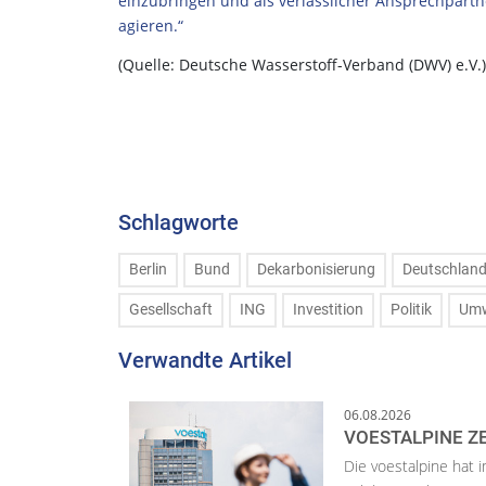
einzubringen und als verlässlicher Ansprechpartne
agieren.“
(Quelle: Deutsche Wasserstoff-Verband (DWV) e.V.)
Schlagworte
Berlin
Bund
Dekarbonisierung
Deutschlan
Gesellschaft
ING
Investition
Politik
Umw
Verwandte Artikel
06.08.2026
VOESTALPINE ZE
Die voestalpine hat i