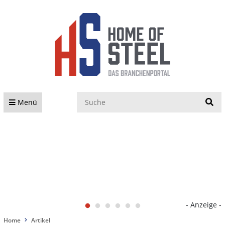
S
Menü
- Anzeige -
Home
Artikel