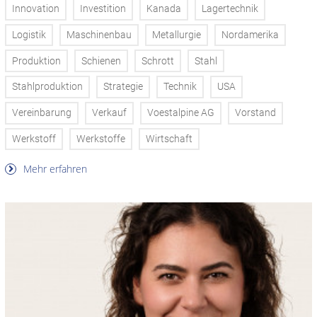
Innovation
Investition
Kanada
Lagertechnik
Logistik
Maschinenbau
Metallurgie
Nordamerika
Produktion
Schienen
Schrott
Stahl
Stahlproduktion
Strategie
Technik
USA
Vereinbarung
Verkauf
Voestalpine AG
Vorstand
Werkstoff
Werkstoffe
Wirtschaft
Mehr erfahren