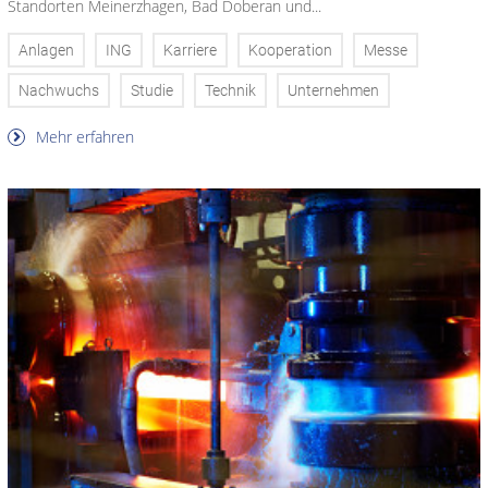
Standorten Meinerzhagen, Bad Doberan und...
Anlagen
ING
Karriere
Kooperation
Messe
Nachwuchs
Studie
Technik
Unternehmen
Mehr erfahren