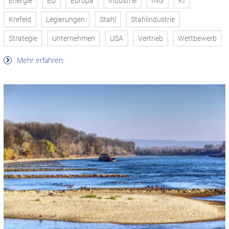
Energie
EU
Europa
Industrie
ING
KI
Krefeld
Legierungen
Stahl
Stahlindustrie
Strategie
Unternehmen
USA
Vertrieb
Wettbewerb
Mehr erfahren