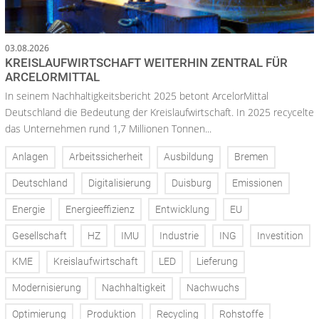
03.08.2026
KREISLAUFWIRTSCHAFT WEITERHIN ZENTRAL FÜR
ARCELORMITTAL
In seinem Nachhaltigkeitsbericht 2025 betont ArcelorMittal
Deutschland die Bedeutung der Kreislaufwirtschaft. In 2025 recycelte
das Unternehmen rund 1,7 Millionen Tonnen...
Anlagen
Arbeitssicherheit
Ausbildung
Bremen
Deutschland
Digitalisierung
Duisburg
Emissionen
Energie
Energieeffizienz
Entwicklung
EU
Gesellschaft
HZ
IMU
Industrie
ING
Investition
KME
Kreislaufwirtschaft
LED
Lieferung
Modernisierung
Nachhaltigkeit
Nachwuchs
Optimierung
Produktion
Recycling
Rohstoffe