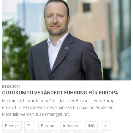
04.08.2026
OUTOKUMPU VERÄNDERT FÜHRUNG FÜR EUROPA
Matthieu Jehl wurde zum President der Business Area Europe
ernannt. Die Business Lines Stainless Europa und Advanced
Materials werden zusammengeführt.
Energie
EU
Europa
Industrie
ING
KI