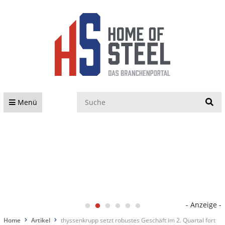
S
Menü
- Anzeige -
Home
Artikel
thyssenkrupp setzt robustes Geschäft im 2. Quartal fort