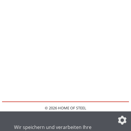
© 2026 HOME OF STEEL
HOME
KONTAKT
MEDIADATEN
DATENSCHUTZ
IMPRESSUM
FAQ
DATENSCHUTZEINSTELLUNGEN
Wir speichern und verarbeiten Ihre