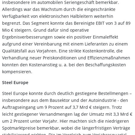
insbesondere im automobilen Seriengeschäft bemerkbar.
Allerdings war das Wachstum durch die eingeschränkte
Verfügbarkeit von elektronischen Halbleitern weiterhin
begrenzt. Das Segment konnte das Bereinigte EBIT von 3 auf 89
Mio € steigern. Grund dafür sind operative
Ergebnisverbesserungen sowie ein positiver Einmaleffekt
aufgrund einer Vereinbarung mit einem Lieferanten zu einem
Qualitätsfall aus Vorjahren. Eine strikte Kostenkontrolle, die
Verhandlung neuer Preiskonditionen und Effizienzmaßnahmen
konnten den Kostenanstieg u. a. bei den Beschaffungskosten
kompensieren.
Steel Europe
Steel Europe konnte durch deutlich gestiegene Bestellmengen –
insbesondere aus dem Bausektor und der Autoindustrie - den
Auftragseingang um 9 Prozent auf 3,7 Mrd € steigern. Trotz
leicht gestiegener Versandmengen lag der Umsatz mit 3,3 Mrd €
um 2 Prozent unter Vorjahr. Hier machten sich die niedrigeren
Spotmarktpreise bemerkbar, wobei die längerfristigen Verträge
stabilisierend wirkten. Die im Vergleich zum Vorjahresquartal