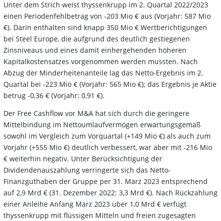
Unter dem Strich weist thyssenkrupp im 2. Quartal 2022/2023
einen Periodenfehlbetrag von -203 Mio € aus (Vorjahr: 587 Mio
€). Darin enthalten sind knapp 350 Mio € Wertberichtigungen
bei Steel Europe, die aufgrund des deutlich gestiegenen
Zinsniveaus und eines damit einhergehenden höheren
Kapitalkostensatzes vorgenommen werden mussten. Nach
Abzug der Minderheitenanteile lag das Netto-Ergebnis im 2.
Quartal bei -223 Mio € (Vorjahr: 565 Mio €); das Ergebnis je Aktie
betrug -0,36 € (Vorjahr: 0,91 €).
Der Free Cashflow vor M&A hat sich durch die geringere
Mittelbindung im Nettoumlaufvermögen erwartungsgemäß
sowohl im Vergleich zum Vorquartal (+149 Mio €) als auch zum
Vorjahr (+555 Mio €) deutlich verbessert, war aber mit -216 Mio
€ weiterhin negativ. Unter Berücksichtigung der
Dividendenauszahlung verringerte sich das Netto-
Finanzguthaben der Gruppe per 31. März 2023 entsprechend
auf 2,9 Mrd € (31. Dezember 2022: 3,3 Mrd €). Nach Rückzahlung
einer Anleihe Anfang März 2023 über 1,0 Mrd € verfügt
thyssenkrupp mit flüssigen Mitteln und freien zugesagten