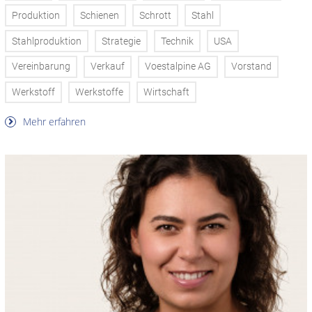
Produktion
Schienen
Schrott
Stahl
Stahlproduktion
Strategie
Technik
USA
Vereinbarung
Verkauf
Voestalpine AG
Vorstand
Werkstoff
Werkstoffe
Wirtschaft
Mehr erfahren