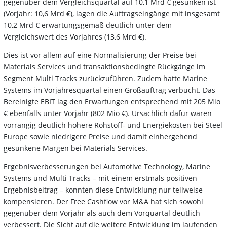
gegenüber dem Vergleichsquartal auf 10,1 Mrd € gesunken ist
(Vorjahr: 10,6 Mrd €), lagen die Auftragseingänge mit insgesamt
10,2 Mrd € erwartungsgemäß deutlich unter dem
Vergleichswert des Vorjahres (13,6 Mrd €).
Dies ist vor allem auf eine Normalisierung der Preise bei
Materials Services und transaktionsbedingte Rückgänge im
Segment Multi Tracks zurückzuführen. Zudem hatte Marine
Systems im Vorjahresquartal einen Großauftrag verbucht. Das
Bereinigte EBIT lag den Erwartungen entsprechend mit 205 Mio
€ ebenfalls unter Vorjahr (802 Mio €). Ursächlich dafür waren
vorrangig deutlich höhere Rohstoff- und Energiekosten bei Steel
Europe sowie niedrigere Preise und damit einhergehend
gesunkene Margen bei Materials Services.
Ergebnisverbesserungen bei Automotive Technology, Marine
Systems und Multi Tracks – mit einem erstmals positiven
Ergebnisbeitrag – konnten diese Entwicklung nur teilweise
kompensieren. Der Free Cashflow vor M&A hat sich sowohl
gegenüber dem Vorjahr als auch dem Vorquartal deutlich
verbessert. Die Sicht auf die weitere Entwicklung im laufenden