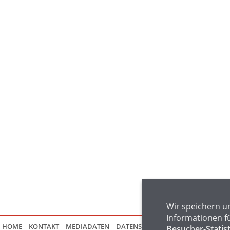
Wir speichern u
Informationen f
HOME
KONTAKT
MEDIADATEN
DATENSCHUTZ
IMPRESSUM
FAQ
Besucher-Statis