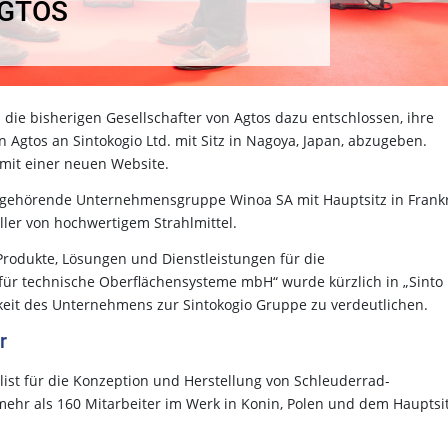
AGTOS
ie bisherigen Gesellschafter von Agtos dazu entschlossen, ihre
on Agtos an Sintokogio Ltd. mit Sitz in Nagoya, Japan, abzugeben.
 mit einer neuen Website.
o gehörende Unternehmensgruppe Winoa SA mit Hauptsitz in Frank
ller von hochwertigem Strahlmittel.
rodukte, Lösungen und Dienstleistungen für die
 für technische Oberflächensysteme mbH“ wurde kürzlich in „Sinto
it des Unternehmens zur Sintokogio Gruppe zu verdeutlichen.
r
alist für die Konzeption und Herstellung von Schleuderrad-
r als 160 Mitarbeiter im Werk in Konin, Polen und dem Hauptsit