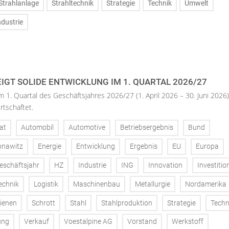
Strahlanlage
Strahltechnik
Strategie
Technik
Umwelt
ndustrie
IGT SOLIDE ENTWICKLUNG IM 1. QUARTAL 2026/27
m 1. Quartal des Geschäftsjahres 2026/27 (1. April 2026 – 30. Juni 2026)
rtschaftet.
at
Automobil
Automotive
Betriebsergebnis
Bund
onawitz
Energie
Entwicklung
Ergebnis
EU
Europa
eschäftsjahr
HZ
Industrie
ING
Innovation
Investitio
echnik
Logistik
Maschinenbau
Metallurgie
Nordamerika
ienen
Schrott
Stahl
Stahlproduktion
Strategie
Techn
ung
Verkauf
Voestalpine AG
Vorstand
Werkstoff