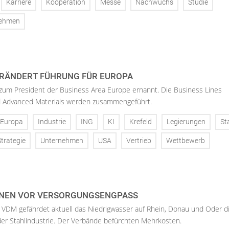
Karriere
Kooperation
Messe
Nachwuchs
Studie
nehmen
RÄNDERT FÜHRUNG FÜR EUROPA
 zum President der Business Area Europe ernannt. Die Business Lines
d Advanced Materials werden zusammengeführt.
Europa
Industrie
ING
KI
Krefeld
Legierungen
St
Strategie
Unternehmen
USA
Vertrieb
Wettbewerb
NEN VOR VERSORGUNGSENGPASS
 VDM gefährdet aktuell das Niedrigwasser auf Rhein, Donau und Oder d
der Stahlindustrie. Der Verbände befürchten Mehrkosten.