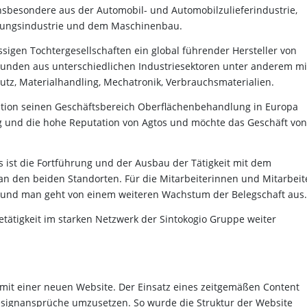
sbesondere aus der Automobil- und Automobilzulieferindustrie,
igungsindustrie und dem Maschinenbau.
ässigen Tochtergesellschaften ein global führender Hersteller von
unden aus unterschiedlichen Industriesektoren unter anderem mi
z, Materialhandling, Mechatronik, Verbrauchsmaterialien.
ition seinen Geschäftsbereich Oberflächenbehandlung in Europa
ng und die hohe Reputation von Agtos und möchte das Geschäft von
s ist die Fortführung und der Ausbau der Tätigkeit mit dem
 den beiden Standorten. Für die Mitarbeiterinnen und Mitarbeit
l und man geht von einem weiteren Wachstum der Belegschaft aus.
cetätigkeit im starken Netzwerk der Sintokogio Gruppe weiter
h mit einer neuen Website. Der Einsatz eines zeitgemäßen Content
signansprüche umzusetzen. So wurde die Struktur der Website