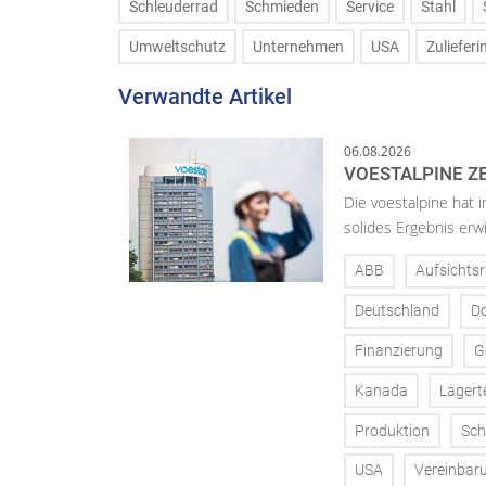
Schleuderrad
Schmieden
Service
Stahl
Umweltschutz
Unternehmen
USA
Zulieferi
Verwandte Artikel
06.08.2026
VOESTALPINE ZE
Die voestalpine hat i
solides Ergebnis erwi
ABB
Aufsichtsr
Deutschland
D
Finanzierung
G
Kanada
Lagert
Produktion
Sch
USA
Vereinbar