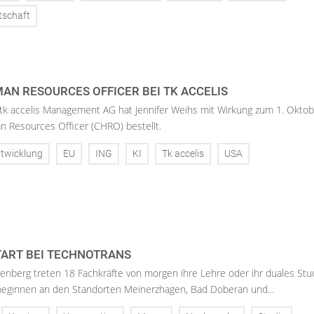
tschaft
AN RESOURCES OFFICER BEI TK ACCELIS
 tk accelis Management AG hat Jennifer Weihs mit Wirkung zum 1. Oktob
n Resources Officer (CHRO) bestellt.
twicklung
EU
ING
KI
Tk accelis
USA
ART BEI TECHNOTRANS
enberg treten 18 Fachkräfte von morgen ihre Lehre oder ihr duales St
 beginnen an den Standorten Meinerzhagen, Bad Doberan und...