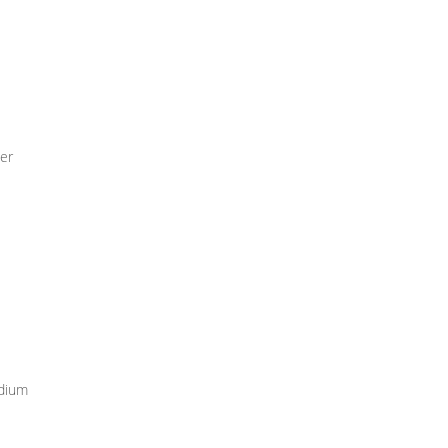
er
udium