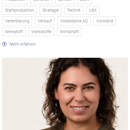
Stahlproduktion
Strategie
Technik
USA
Vereinbarung
Verkauf
Voestalpine AG
Vorstand
Werkstoff
Werkstoffe
Wirtschaft
Mehr erfahren