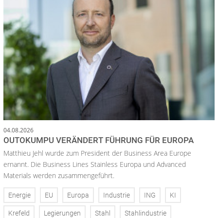
04.08.2026
OUTOKUMPU VERÄNDERT FÜHRUNG FÜR EUROPA
Matthieu Jehl wurde zum President der Business Area Europe
ernannt. Die Business Lines Stainless Europa und Advanced
Materials werden zusammengeführt.
Energie
EU
Europa
Industrie
ING
KI
Krefeld
Legierungen
Stahl
Stahlindustrie