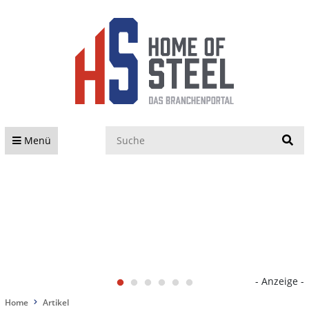
S
Menü
- Anzeige -
Home
Artikel