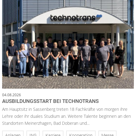
04.08.2026
AUSBILDUNGSSTART BEI TECHNOTRANS
Am Hauptsitz in Sassenberg treten 18 Fachkräfte von morgen ihre
Lehre oder ihr duales Studium an. Weitere Talente beginnen an den
Standorten Meinerzhagen, Bad Doberan und...
Anlagen
ING
Karriere
Kooperation
Messe