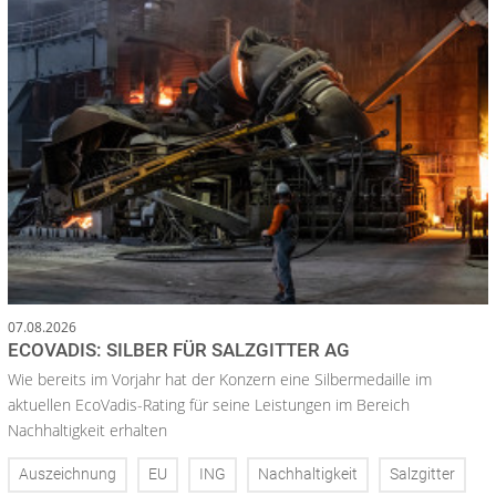
07.08.2026
ECOVADIS: SILBER FÜR SALZGITTER AG
Wie bereits im Vorjahr hat der Konzern eine Silbermedaille im
aktuellen EcoVadis-Rating für seine Leistungen im Bereich
Nachhaltigkeit erhalten
Auszeichnung
EU
ING
Nachhaltigkeit
Salzgitter