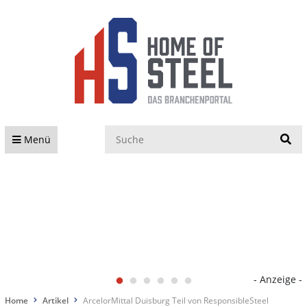
S
Menü
- Anzeige -
Home
Artikel
ArcelorMittal Duisburg Teil von ResponsibleSteel