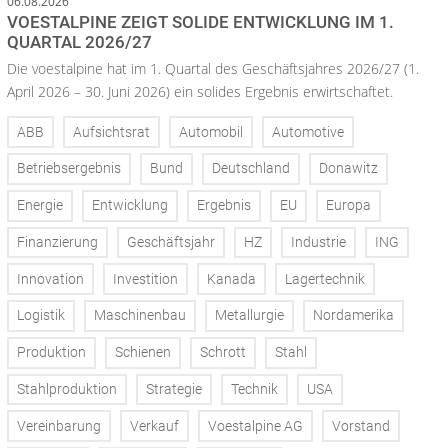
06.08.2026
VOESTALPINE ZEIGT SOLIDE ENTWICKLUNG IM 1.
QUARTAL 2026/27
Die voestalpine hat im 1. Quartal des Geschäftsjahres 2026/27 (1.
April 2026 – 30. Juni 2026) ein solides Ergebnis erwirtschaftet.
ABB
Aufsichtsrat
Automobil
Automotive
Betriebsergebnis
Bund
Deutschland
Donawitz
Energie
Entwicklung
Ergebnis
EU
Europa
Finanzierung
Geschäftsjahr
HZ
Industrie
ING
Innovation
Investition
Kanada
Lagertechnik
Logistik
Maschinenbau
Metallurgie
Nordamerika
Produktion
Schienen
Schrott
Stahl
Stahlproduktion
Strategie
Technik
USA
Vereinbarung
Verkauf
Voestalpine AG
Vorstand