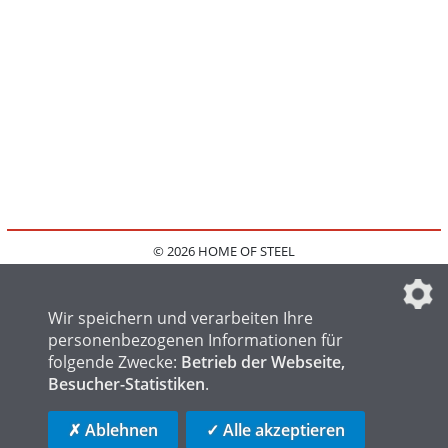
© 2026 HOME OF STEEL
HOME
KONTAKT
MEDIADATEN
DATENSCHUTZ
IMPRESSUM
FAQ
DATENSCHUTZEINSTELLUNGEN
Wir speichern und verarbeiten Ihre
personenbezogenen Informationen für
folgende Zwecke:
Betrieb der Webseite,
Besucher-Statistiken
.
HOME OF WELDING
HOME OF FOUNDRY
HOME OF LOGISTICS
✗ Ablehnen
✓ Alle akzeptieren