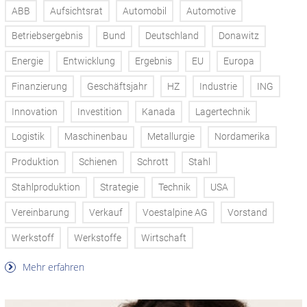
ABB
Aufsichtsrat
Automobil
Automotive
Betriebsergebnis
Bund
Deutschland
Donawitz
Energie
Entwicklung
Ergebnis
EU
Europa
Finanzierung
Geschäftsjahr
HZ
Industrie
ING
Innovation
Investition
Kanada
Lagertechnik
Logistik
Maschinenbau
Metallurgie
Nordamerika
Produktion
Schienen
Schrott
Stahl
Stahlproduktion
Strategie
Technik
USA
Vereinbarung
Verkauf
Voestalpine AG
Vorstand
Werkstoff
Werkstoffe
Wirtschaft
Mehr erfahren