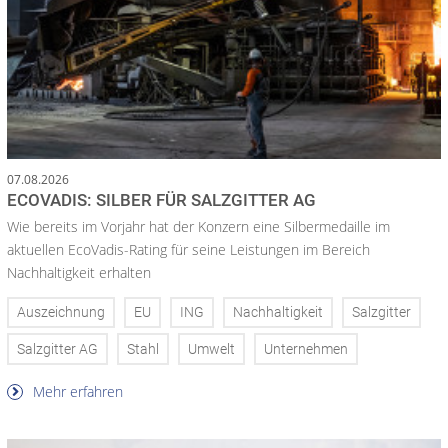
07.08.2026
ECOVADIS: SILBER FÜR SALZGITTER AG
Wie bereits im Vorjahr hat der Konzern eine Silbermedaille im
aktuellen EcoVadis-Rating für seine Leistungen im Bereich
Nachhaltigkeit erhalten
Auszeichnung
EU
ING
Nachhaltigkeit
Salzgitter
Salzgitter AG
Stahl
Umwelt
Unternehmen
Mehr erfahren