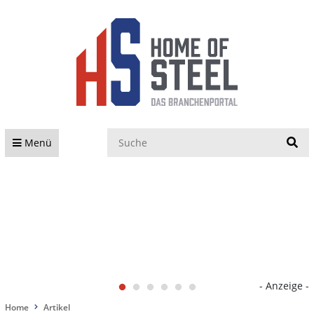
S
Menü
- Anzeige -
Home
Artikel