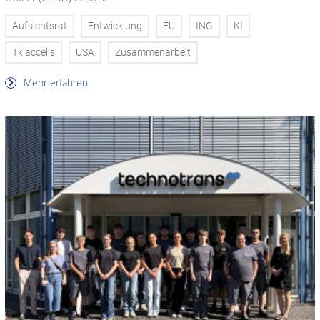
Aufsichtsrat
Entwicklung
EU
ING
KI
Tk accelis
USA
Zusammenarbeit
Mehr erfahren